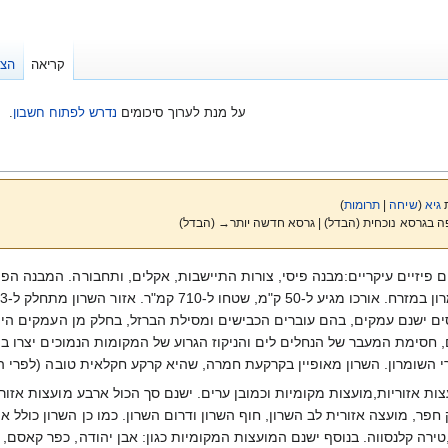
קריאה
הצג
על מנת לערוך סיכומים
נדרש לפתוח חשבון
.
גיא
(
שיחה
|
תרומות
)
ה בגרסא נוכחית (הבדל) | גרסא חדשה יותר→ (הבדל)
ם פיזיים עיקריים:מבנה פיסי, צורות התיישבות, אקלים, ותחבורה. המבנה הפי
ת
 חסימת המעבר של הנחלים לים והניקוז הגרוע של המקומות הנמוכים יצרו ביצ
 השומרון. השרון מאופיין בקרקעת חמרה, שהיא קרקע חקלאית טובה (לפרי הד
ות אזוריות,מועצות מקומיות וכמובן ערים. ישנם סך הכול ארבע מועצות אזו
חפר, מועצה אזורית לב השרון, חוף השרון ודרום השרון. כמו כן השרון כולל א
טירה קלנסווה. בנוסף ישנם המועצות המקומיות כגון: אבן יהודה, כפר קאסם, כ