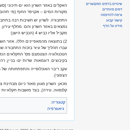
שינויים בדפים המקושרים
דפים מיוחדים
מקורות המים – אקויפר החוף (מי תהום)
גרסה להדפסה
קישור קבוע
מידע על הדף
מקביל אליו כביש 4 (הכביש הישן)
2) בתוצאה מהמאפיינים הללו, אזור השר
עברו תהליך של עיור בזכות התחבורה שה
הטכנולוגיה הצטמצם מס' החקלאים הנדרש
בקיבוצים. דוגמאות: שדות ים- בניין, רה
עקב ריבוי האוכלוסייה והתפתחותה של ה
הצפוני).
מכאן: השרון מגוון מאוד כיום מבחינת צ
קלנסווה, טירה), בצד מושבות חקלאיות שה
קטגוריה
:
גיאוגרפיה