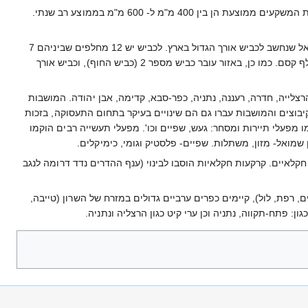
האקלים באזור השרון הוא ים-תיכוני (סובטרופי). טמפרטורות ממוזגות (קירבה לים), היעדר קרה (כמעט לחלוטין). כמות המשקעים ממוצעת הן בין 400 מ"מ ל- 600 מ"מ בממוצע רב שנתי.
התחבורה. לשרון יש חשיבות רבה בתחבורה הארצית. בזמנים אלה מסתיימת בנית כביש 6, הנקרא גם כביש חוצה ישראל שנחשב לכביש אורך הגדול בארץ. לכביש יש 12 מחלפים שביניהם 7
נמצאים באזור השרון והם: מחלף עירון, מחלף בקה/ג'ת, מחלף ניצני עוז, מחלף אייל, מחלף חורשים והגדול מכולן מחלף קסם. כמו כן, באזור עובר כביש מספר 2 (כביש החוף), וכביש אורך
הרצלייה, חדרה, רעננה, נתניה, כפר-סבא, קדימה, אבן יהודה. המושבות
יבוצים והמושבות עברו גם הם שינויים בעיקר בתחום התעסוקה, בזכות
 מפעלי תיירות ומסחר: געש, שפיים וכו'. מפעלי תעשייה רבים הוקמו
ן שמואל- מזון, משתלות. שפיים- פלסטיק וגומי, כימיקלים.
קלאיים. קרקעות חקלאיות הוסבו לבינוי (ענף ההדרים נדד דרומה לנגב
, רפת, לול), קיימים כפרים ערביים גדולים במזרח של השרון (טייבה,
ן: פתח-תקווה, נתניה וכן ערי קיט כגון הרצליה ונתניה.