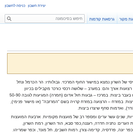
יצירת חשבון
כניסה לחשבון
ח
ת מקור
גרסאות קודמות
י
פ
ו
ש
סי של השרון נמצא במישור החוף המרכזי. גבולותיו: הר הכרמל ונחל
נינים בצפון, נחל ירקון בדרום, הרי שומרון במזרח. אורכו מגיע ל-50 ק"מ, שטחו ל-710 קמ"ר. אזור השרון מתחלק ל-3 רצועות אורך והם: במערב – שלושה רכסי כורכר מקבילים בכיוון
צפון-דרום ומקבילים אל החוף. בין הרכסים ישנם עמקים, בהם עוברים הכבישים ומסילת הברזל, בחלק מן העמקים היו בעבר ביצות. במרכז – גבעות חול אדום (חמרה) המגיעות לגובה 50-90
ות. במזרח – הרצועה במזרח קרויה בשם "המרזבה" (או מישור פנימי),
ר), ואדמות סחף שיצרו ביצות.
ריות, שנים עשר ערים ומספר רב של מועצות מקומיות. ארבעת המועצות
ת הערים: נתניה חדרה, רעננה,כפר סבא, הוד השרון, רמת השרון,
פר יונה, פרדסיה, קדימה-צורן, רמות השבים, תל מונד, וכפר שמריהו.