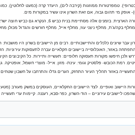
- אופק מי תהום גבוה, אם זאת השרון אינו עשיר במקורות מים.
ון עבר שיונים כלכלים והתיישבותיים. רבים מן היישובים בשרון היו מושבות: 
תפתחה באזור, האוכלוסייה ביישובים חקלאיים עברה לתעסוקות עירוניות. הק
 ולכן חיפשו מקורות תעסוקה חלופיים: תעשייה ותיירות. כל הקיבוצים הקימו
יטים. רמת הכובש- פלסטיק וגומי. עינת- מזון. אייל- מוצרי חשמל, אופטיקה. ג
תעשייה באזור תהליך העיור התחזק, הערים גדלו והתרחבו על חשבון שטחים ח
ורות היישוב ואופיים. לצד היישובים החקלאיים, העוסקים במשק מעורב (מטעים
פכו ליישובים עירוניים – הוד-השרון, כפר-סבא, רעננה. קיימות ערי תעשייה כגו