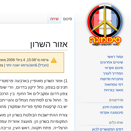
סיכום
שיחה
אזור השרון
עמוד ראשי
גרסה מ־15:08, 4 ביולי 2006 מאת
שינויים אחרונים
(
הבדל
)
&larr;גרסא ישנה יותר
| צפ
סיכום אקראי
המדריך לעורך
מחברות סרוקות
קפיצה
קפיצה
1) אזור השרון מאופיין בארבעה פרמטרי
דפי נוסחאות
לניווט
לחיפוש
מאגר בגרויות
מ'. החול גרם לסתימת הנחלים והטייתם,
פרוייקטים
יש בה קרקעות סחף פוריות שמקורן מהרי
סיכומונה תיכון
סיכומונה אקדמי
צורת ההתיישבות הבולטת בשרון הן מועצ
המקומיות בשרון הן: מועצה אזורית עמק 
ארגז כלים
הרצלייה, פתח תקווה, ראש העין, טייבה,
דפים המקושרים לכאן