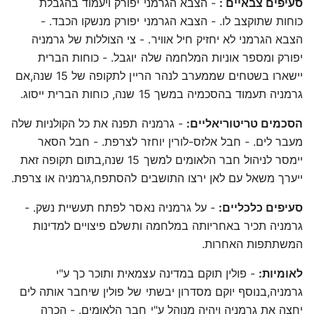
סעיפים צבאיים :
- הצבא הגרמני יפורק ויעמוד בהגבלת
כוחות שתוקצב לו. - הצבא הגרמני יפורק מנשקו הכבד. -
הצבא הגרמני לא יחזיק חיל אוויר. - צי הצוללות של גרמניה
יפורק ומספר אוניות המלחמה שלה יוגבל. - כוחות הברית
יישארו בשטחים שממערב לנהר הריין לתקופה של 15 שנה,אם
גרמניה תעמוד בהסכמיה במשך 15 שנה, כוחות הברית ייסוג.
הסכמים טריטוריאליים:
- גרמניה תפנה את כל הקולניות שלה
מעבר לים. - חבל אלזס-לורין יוחזר לצרפת. - חבל הסאר
יימסר לניהול חבר הלאומים למשך 15 שנה,בתום תקופה זאת
ייערך משאל עם לאן ירצו התושבים להסתפח,גרמניה או צרפת.
סעיפים כלכליים:
- על גרמניה נאסר לפתח תעשיית נשק. -
גרמניה תכיר באחריותה במלחמה ותשלם פיצויים למדינות
המשתתפות האחרות.
לאומיות:
- פולין תוקם במדינה עצמאית ותוכר כך ע"י
גרמניה,בנוסף יוקם מסדרון יבשתי של פולין שיחבר אותה לים
יחצה את גרמניה ויהיה מנוהל ע"י חבר הלאומים. - הכרה