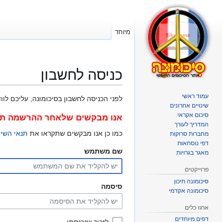
מיוחד
כניסה לחשבון
עמוד ראשי
קפיצה
קפיצה
לפני הכניסה לחשבון בסיכומונה, עליכם לוודא כי ה"עוגיות
שינויים אחרונים
לניווט
לחיפוש
סיכום אקראי
אנו מבקשים שלאחר ההרשמה תרש
המדריך לעורך
כמו כן אנו מבקשים שתקראו את
תנאי השי
מחברות סרוקות
דפי נוסחאות
שם משתמש
מאגר בגרויות
פרוייקטים
סיכומונה תיכון
סיסמה
סיכומונה אקדמי
ארגז כלים
דפים מיוחדים