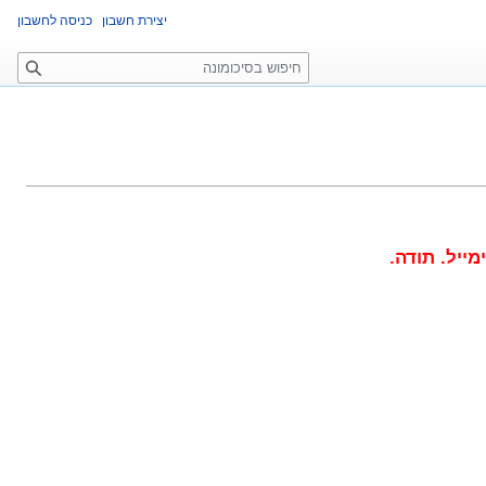
יצירת חשבון
כניסה לחשבון
ח
י
פ
ו
ש
יל. תודה.