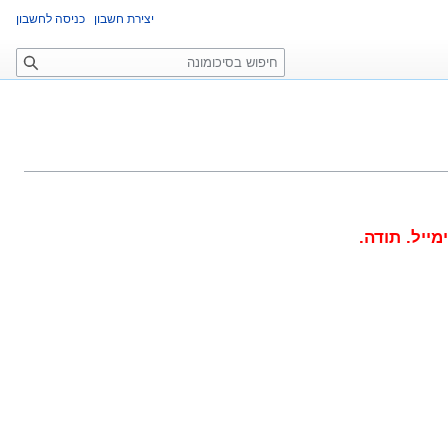
יצירת חשבון
כניסה לחשבון
ח
י
פ
ו
ש
יל. תודה.