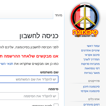
מיוחד
כניסה לחשבון
עמוד ראשי
קפיצה
קפיצה
לפני הכניסה לחשבון בסיכומונה, עליכם לוודא כי ה"עוגיות
שינויים אחרונים
לניווט
לחיפוש
סיכום אקראי
אנו מבקשים שלאחר ההרשמה תרש
המדריך לעורך
כמו כן אנו מבקשים שתקראו את
תנאי השי
מחברות סרוקות
דפי נוסחאות
שם משתמש
מאגר בגרויות
פרוייקטים
סיכומונה תיכון
סיסמה
סיכומונה אקדמי
ארגז כלים
דפים מיוחדים