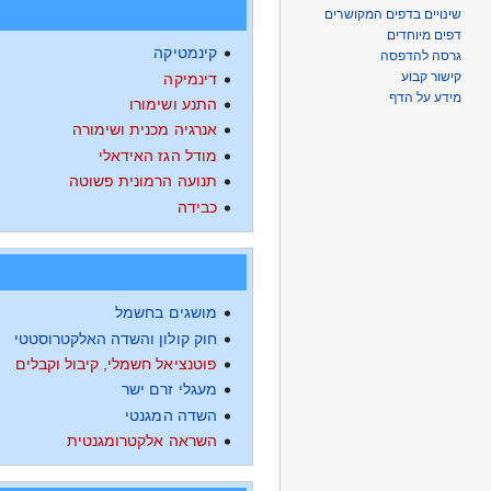
שינויים בדפים המקושרים
דפים מיוחדים
קינמטיקה
גרסה להדפסה
קישור קבוע
דינמיקה
מידע על הדף
התנע ושימורו
אנרגיה מכנית ושימורה
מודל הגז האידאלי
תנועה הרמונית פשוטה
כבידה
מושגים בחשמל
חוק קולון והשדה האלקטרוסטטי
פוטנציאל חשמלי, קיבול וקבלים
מעגלי זרם ישר
השדה המגנטי
השראה אלקטרומגנטית