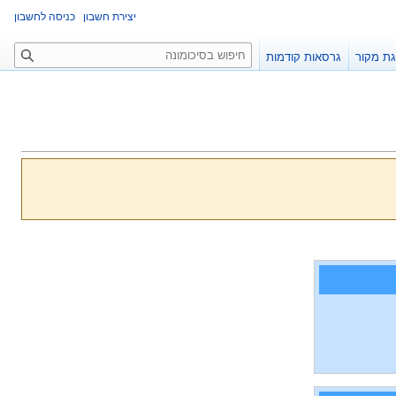
יצירת חשבון
כניסה לחשבון
ח
ת מקור
גרסאות קודמות
י
פ
ו
ש