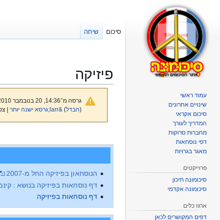
סיכום
שיחה
פיזיקה
עמוד ראשי
גרסה מ־14:36, 20 בנובמבר 2010 מאת
שינויים אחרונים
(
הבדל
)
&larr;גרסא ישנה יותר
| צפ
סיכום אקראי
המדריך לעורך
מחברות סרוקות
קפיצה
קפיצה
דפי נוסחאות
לניווט
לחיפוש
מאגר בגרויות
פרוייקטים
הנוסחאון בפיזיקה החל מ-2007
סיכומונה תיכון
דף נוסחאות בפיזיקה בנושא : קינמ
סיכומונה אקדמי
דף נוסחאות בפיזיקה
ארגז כלים
דפים המקושרים לכאן