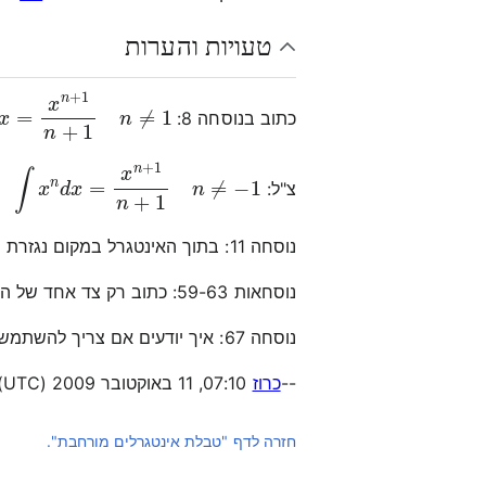
טעויות והערות
=
x
n
+
1
n
+
1
n
≠
1
∫
כתוב בנוסחה 8:
x
n
d
x
=
x
n
+
1
n
+
1
n
≠
−
1
∫
צ"ל:
נוסחה 11: בתוך האינטגרל במקום נגזרת מופיע
נוסחאות 59-63: כתוב רק צד אחד של המשוואה, חוצ מ-61 שבו הנוסחה אינה שלמה
נוסחה 67: איך יודעים אם צריך להשתמש במקרה הראשון או השני?
--
כרוז
07:10, 11 באוקטובר 2009 (UTC)
חזרה לדף "טבלת אינטגרלים מורחבת".