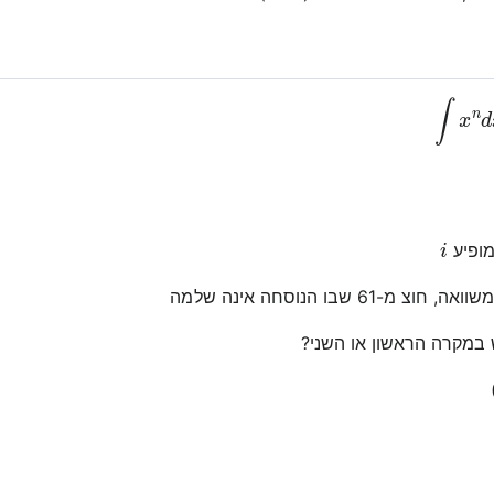
x
n
d
x
i