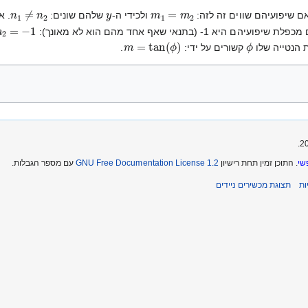
n
1
≠
n
2
y
m
1
=
m
2
ם שיפועיהם שווים זה לזה:
ולכידי ה-
שלהם שונים:
. א
m
2
=
−
1
 1- (בתנאי שאף אחד מהם הוא לא מאונך):
m
=
tan
(
ϕ
)
ϕ
ת הנטייה שלו
קשורים על ידי:
.
שי
. התוכן זמין תחת רישיון
GNU Free Documentation License 1.2
עם מספר הגבלות.
ת
תצוגת מכשירים ניידים