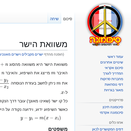
סיכום
שיחה
משוואת הישר
(הופנה מהדף
ישרים מקבילים וישרים מאונכים
עמוד ראשי
n
שינויים אחרונים
קפיצה
קפיצה
משוואת הישר היא משוואה מהסוג
סיכום אקראי
n
m
לניווט
לחיפוש
האיבר
מייצג את השיפוע, והאיבר
ה
המדריך לעורך
מחברות סרוקות
2
x
1
−
x
2
m
את
ניתן לחשב בעזרת הנוסחה
דפי נוסחאות
x
מאגר בגרויות
ל-
.
פרוייקטים
כל קו ישר (שאינו מאונך) עובר דרך הנקו
סיכומונה תיכון
כאשר השיפוע ידוע, וידועה נקודה על היש
סיכומונה אקדמי
y
−
y
1
=
m
(
x
−
x
1
)
ארגז כלים
משפטים
דפים המקושרים לכאן