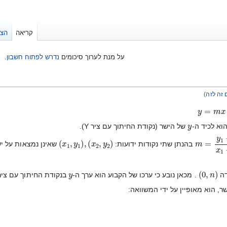
קריאה
הצג
על מנת לערוך סיכומים
נדרש לפתוח חשבון
.
 זה לזה
)
y
=
m
x
+
y
וא לכיד ה-
של הישר (נקודת החיתוך עם ציר Y).
,
)
)
x
x
1
2
,
,
y
y
1
2
(
(
m
=
y
1
−
y
בהנתן שתי נקודות ידועות:
שאינן נמצאות על ישר אנכי (יש להן ערכי 
y
)
n
,
0
(
דה
. מכאן נובע כי ערכו של הקבוע הוא ערך ה-
בנקודת החיתוך עם ציר Y
ר, הוא מאופיין על ידי המשוואה: