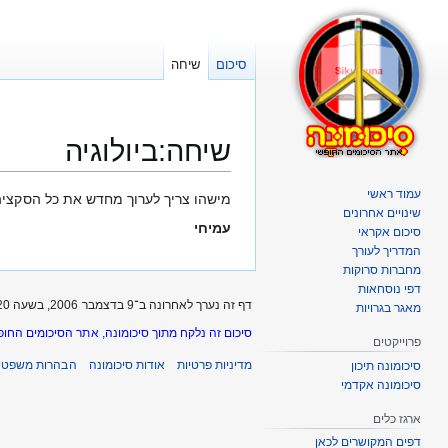
סיכום
שיחה
שיחה
:
ביולוגיה
עמוד ראשי
קפיצה
קפיצה
מישהו צריך לערוך מחדש את כל הסקציה 
שינויים אחרונים
לניווט
לחיפוש
עמיחי
סיכום אקראי
המדריך לעורך
מחברות סרוקות
דפי נוסחאות
דף זה נערך לאחרונה ב־9 בדצמבר 2006, בשעה 14:20.
מאגר בגרויות
סיכום זה נלקח מתוך סיכומונה, אתר הסיכומים החופ
פרוייקטים
מדיניות פרטיות
אודות סיכומונה
הבהרות משפטיו
סיכומונה תיכון
סיכומונה אקדמי
ארגז כלים
דפים המקושרים לכאן