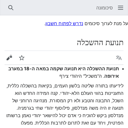
סיכומונה
חיפוש
על מנת לערוך סיכומים
נדרש לפתוח חשבון
.
תנועת ההשכלה
שפה
עקוב
הצגת 
תנועת ההשכלה היא תנועה שקמה במאה ה-18 במערב
אירופה
. ה"משכיל" היהודי צירף
לידיעתו בתורה שליטה בלשון העמים, בקיאות בהשכלה כללית,
התעניינות בהווי העולם הלא-יהודי. קנה המידה החדש הוא
השכל, התבונה והטבע ולא רק המסורת. מנהיגה הרוחני של
תנועה זו היה משה מנדלסון, פילוסוף יהודי שחי בגרמניה.
מנדלסון ביקש להוכיח כי אדם יכול להישאר יהודי נאמן ברשותו
הפרטית, ויחד עם זאת לתרום לתרבות הכללית. מפעלו