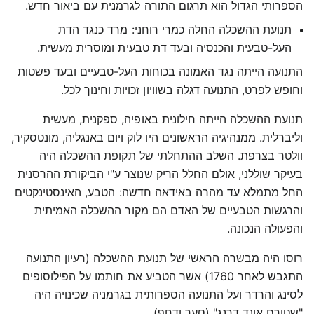
הספרותי הגדול הוא תרגום התורה לגרמנית עם ביאור חדש.
תנועת ההשכלה החלה כמרי רוחני: מרד כנגד הדת
העל-טבעית והכנסיה ובעד דת טבעית ומוסרית מעשית.
התנועה הייתה נגד האמונה בכוחות העל-טבעיים ובעד פשטות
וחופש לפרט, התנועה דגלה בשוויון זכויות וחינוך לכל.
תנועת ההשכלה הייתה חילונית באופיה, ספקנית, מעשית
וליברלית. ממנהיגיה הראשונים היו לוק ויום באנגליה, מונטסקיר,
וולטר בצרפת. השלב ההתחלתי של תקופת ההשכלה היה
בעיקר שוללני, אולם החלל הריק שנוצר ע"י הביקורת ההרסנית
החל מתמלא עד מהרה באידאה חדשה: הטבע, האינסטינקטים
והרגשות הטבעיים של האדם הם מקור ההשכלה האמיתית
והפעולה הנכונה.
רוסו היה מבשרה הראשי של תנועת ההשכלה (רעיון התנועה
התגבש לאחר 1760) אשר הטביע את חותמו על הפילוסופים
לסינג והרדר ועל התנועה הספרותית בגרמניה שכינויה היה
"שטורם אונד דרנג" (סער ודחף).