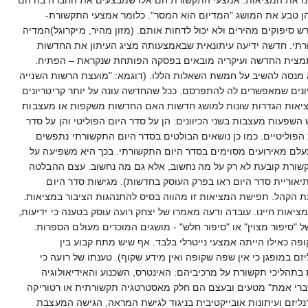
והן טבע את המושג "המדיום הוא המסר". כלומר אמצעי התקשורת-
ש סיפוקים מהירים ולא יכול לדחות אותם. (מזון מהיר, מיקרוגל)המדיה
תי. חדשה ידיעה עיתונאית שבאמצעותה מציג העיתון את החדשות
תמצית החדשה ועיקריה מובאים בפסקה הפותחת שנקראת – הפתיח.
א מנסה להשיב על חמשת השאלות הללו. (דוגמא: "מועצת הרשות השנייה
 העונה על קריטריונים שמאפשרים לה להתפרסם. ככל שהחדשה עונה על יותר קריטריונים
מציאות הגדרות שונות למושג חדשות האם החדשות משקפות או מעצבות
שפעות מעצבות בשני הכיוונים: הן על סדר היום הפוליטי והן על סדר
 הפוליטיים. כמו כן נושאים הבולטים בסדר היום התקשורתי נתפשים
תעלם מאירועים מסוימים בסדר היום התקשורתי. בכך היא משפיעה על
תקשורת קובעת לא רק על מה נחשוב, אלא גם מה נחשוב. עצם ההבלטה
יאוריית סדר היום ראו בפרק העוסק בחדשות). מגישות סדר היום
הקהל. תפישת המציאות זו מהווה בסיס להתנהגות הציבור במציאות.
אות חיינו. עובדה ודעה מאמרו של יצחק רועה עוסק בטענה כי ידיעות,
ל "סיפור מצוין" או "סיפור חלש" - מושגים המוכרים מעולם הספרות.
פה כאילו הייתה אמצעי נייטרלי בלבד. אף שיש מתח קבוע בין
 במופגן כי אין שפה שקופה ואין מידע שקוף). טענתו של רועה כי
 בתהליכי תקשורת על מרכיביהם: האינטרס, השכנוע והאידיאולוגיה
 דברי אמת" מטעים ובעצם הם חלק מאסטרטגיה תקשורתית או רטוריקה
ליזם ועיתונות אובייקטיבית בניגוד לגישת המראה, הגישה המעצבת