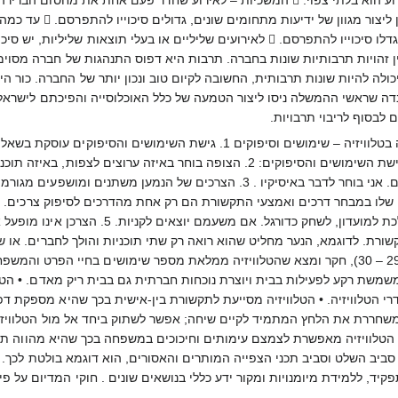
האנשה – ככל שהסיפור אנושי יותר, כך יגדלו סיכוייו להתפרסם.  לאירועים שלי
ין זהויות תרבותיות שונות בחברה. תרבות היא דפוס התנהגות של חברה מסוימ
יכולה להיות שונות תרבותית, החשובה לקיום טוב ונכון יותר של החברה. כור
דה שראשי ההמשלה ניסו ליצור הטמעה של כלל האוכלוסייה והפיכתם לישראלי ב
לבסוף לריבוי תרבויות.
חוויות הצפייה בטלוויזיה הסיבות לצפייה בטלוויזיה – שימושים וסיפ
לשם סיפוק צרכיו. ארבע העקרונות של גישת השימושים והסיפוקים: 2. הצופ
 שלו במבחר דרכים ואמצעי התקשורת הם רק אחת מהדרכים לסיפוק צרכים. יש
לבלות בשפת הים. לפרוק לחץ אפשר ללכת ל
רת. לדוגמא, הנער מחליט שהוא רואה רק שתי תוכניות והולך לחברים. או ש
טלוויזיה. 6. Lull (אצל למיש 2002 ע"מ 29 – 30), חקר ומצא שהטלוויזיה ממלאת מספר שימו
משמשת רקע לפעילות בבית ויוצרת נוכחות חברתית גם בבית ריק מאדם. • הט
י הטלוויזיה. • הטלוויזיה מסייעת לתקשורת בין-אישית בכך שהיא מספקת דפו
ה משחררת את הלחץ המתמיד לקיים שיחה; אפשר לשתוק ביחד אל מול הטלווי
טלוויזיה מאפשרת לצמצם עימותים וחיכוכים במשפחה בכך שהיא מהווה תחליף
יב השלט וסביב תכני הצפייה המותרים והאסורים, הוא דוגמא בולטת לכך. •
קיד, ללמידת מיומנויות ומקור ידע כללי בנושאים שונים . חוקי המדיום על פי