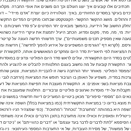
 תכתיבים אלו קובעים איך יוצג העולם וכך הם משנים את אופי החברה. מקל
ם בעיקר במסרים החזותיים, באיך. הטלוויזיה כיום יוצרת "אדם מיידי" – דור
והרגלים. מושג ההקשר ההקשר- הקונטקסט שבתוכו מתקיים המדיום התקשור
החלק החשוב של הידיעה, בהמשך מובאים יתר הפרטים ע"פ סדר חשיבותם. 
ת: מי, מה, מתי, מקום ומדוע. הכתב היעיל יתמצת את עיקרי הידיעה כשהו
ה את לוח שידורי הקיץ של ערוץ 2 בטענה שאין מספיק תכנים משמעותיים"). ערך חדשותי חדשה
ורסם. (לקרוא דף "הגורמים המשפיעים על אירוע להפוך לחדשה".) חדשות ו
ת המציאות לפי תיאוריית סדר היום ומחקרים המאוששים אותה, לתקשורת יש ה
לטים בסדר היום התקשורתי, עולים לראש סדר היום הפוליטי ונדונים במוסדות
ינגר: התקשורת קובעת על מה נחשוב בעצם החלטותיה להבליט או להצניע ולה
הממסד הפוליטי. מאוחר יותר הורחבה גישה זו להבניית המציאות, ונטען שה
רכות במדיה, משפיע על האופן בו הציבור תופש את המציאות (הרחבה לגבי ת
בת מציאות בשני אופנים: א. התקשורת מעצבת את תפישת המציאות של דעת 
ות על-ידי מוסדות וארגונים פוליטיים וציבוריים. החלטות שמעצבות את מצי
נאים הם "מספרי סיפורים" מכאן ביטויים המעריכים דיווח חדשותי במושגים ש
ת מוצא בדיונו כי במציאות התקשורתית (כמו במציאות בכלל) השפה אינה שקו
ה היא במהותה "מתערבת" "נוכחת" ו"מתווכת". (כפי שמצהיר הניו-ז'ורנאליזם
נייטרלית ופאסיבית וכאילו אינה מתערבת בתוכן הדברים וכאילו אינה משתפת
 הסיסמא "לתת לדברים לדבר בעד עצמם" או "דברים כהווייתם" או "ניכרים
ל ממשות", של מסירת העובדות, של אי התערבות המספר-העיתונאי. ניו-ג'רנ