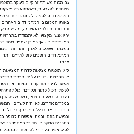
גם מכנה משותף זה קיים בעיקר בתוכניו
מיוחדת להצבעות, כשהתפאורה משקפת א
המתמודדים לבמה ולהתנהגות חיובית גם
באותו המקום בו המתמודדים האחרים מ
והתכופפות כלפי המצלמה, מה שמחזק את 
יהיו אנשי מקצוע ולא יתמודדו בתחרויו
המשתתפים - אך כמובן שמפני שמדובר בטל
במעמד השופטים לאורך התחרות . בעוד
המתמודדים הופכים פופולאריים יותר וי
עצמם.
סוגי תוכניות מציאות סדרות המציאות התפתחו לתת ז'אנרים בולטים, כשהמכנה המשותף העיקרי שלהן הוא חוסר התסרוט. למרות שבחלקן, הסדרה מלווה את המשתתפים ברצף של אירועים או תחרויות שנוצרו על ידי הפקת הסדרה, ובחלקן עריכה מאסיביות יוצרת תוצאה שונה, לפעמים שונה מאוד, ממה שקרה במציאות עצמה - עדיין החוק העיקרי של סדרות המציאות הוא שאי אפשר לדעת מה יקרה - מאחר ואין תסריטים. עם חוקים או בלי, המשתתפים בתוכניות המציאות יכולים לפנות לכל כיוון שיחליטו, ובהעדר כותבים מקצועיים שינחו אותם במה לבחור וכיצד לפעול, הכול פתוח וכל דבר יכול להתרחש במהלך הסדרה. סדרות תיעודיות: תוכניות אלו מציגות משתתף אחד או כמה ומלווה אותם ללא התערבות. חלק מהתוכניות ילוו אדם בחייו הרגילים, בעבודה ובשעות הפנאי, כשלמעשה אין הסדרה נוקטת בשום קו עלילתי מסוים. במקרים מסוימים הסדרה תציג אינטראקציות בקרב קבוצת חברים, בני משפחה, או אנשים העובדים יחד. במקרים אחרים, לא יהיה קשר בין המשתתפים בתוכנית פרט לתכונה כזו או אחרת הקושרת ביניהם - ולעתים המשתתפים בתוכנית כלל וכלל לא מכירים אחד את השני, ונפגשים רק בסוף התוכנית, אם בכלל. המשותף בין כל תוכניות הז'אנר הזה, הוא שהן מציגות חיי אדם, ללא התערבויות. יהיה זה אדם מן היישוב, או טיפוס מיוחד וססגוני - בכל מקרה מדובר בתיעוד של חייו ובנעשה בהם, ובמתן אפשרות לצופה בבית לחוות חייו של אדם אחר למשך הסדרה. תוכניות מתיחות ומצלמה נסתרת: תוכניות המצלמה הנסתרת מצולמות ללא ידיעת המשתתפים בהן. במרבית המקרים, מדובר במספר רב של משתתפים בכל פרק, כשהצופה לא ממש לומד להכיר את המשתתפים בתוכנית, מאחר ומטרת התוכנית היא להציג את תגובת האדם הטיפוסי לסיטואציה בלתי רגילה, ופחות מתמקדת באדם זה או אחר. ההזדהות של הצופה עם המשתתפים בתוכנית אינה מבוססת על היכרות עם המתחרים: הנמתחים יהיו לרוב אנשים רגילים, כאלו שהצופה הממוצע פוגש דומים להם מדי יום, וכאלו שדומים לצופה עצמו. תוכניות אלו שואלות את הצופה כיצד היה הוא עצמו מתנהג במצבים הלא שגרתיים המוצגים בפניו - ומראות לו את תגובת הנמתחים. כמובן שבסדרות אלו ישנה התערבות של ההפקה בנעשה בסדרה - אך לרוב אין לה התערבות בתגובות, פרט לעריכתן ובהצגת הדמיון והשוני בין התגובות השונות. תוכניות תחרות:ז'אנר הריאליטי כולל התנהגויות קיצוניות. מצלמות הטלוויזיה הנוכחות 24 שעות והלחץ שבו נמצאים המשתתפים הסגורים אחד עם השני לתקופות שונות, עושים את שלהם. אבל בתת הז'אנר הזה, ה