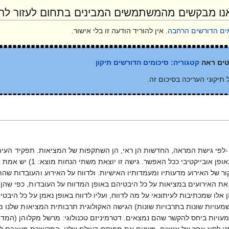
אנו מבקשים מהמשתמשים המבינים בתחום לעזור להר
מים הדורשים הרחבה
. אין להוריד הודעה זו בלי אישור.
רטים ראה
קטגוריה: סיכומים הדורשים תיקון
 תיקוני העריכה בסיכום זה.
לפי גישת המראה, החדשות הן ראי, הן השתקפות של המציאות. תפקיד העיתונ
ור של האירוע מדעותיו ומעמדותיו האישיות. ולדווח על האירוע והעובדות ש
 את האירועים במציאות על כל היבטיהם באופן המדווח על העובדות, כפי שהן.
לו שמכתיבות לעיתונאי על מה לדווח, ועליו לדווח באופן נאמן על כל היבטי
עויות שונות בתרבויות שונות) הגישה האקולוגית תרבותית המציאות שלנו 
עויות ביחס להקשר שהם נמצאים. דטרמיניזם טכנולוגי: מרשל מקלוהן (המדיו
נו לסוג אחר של אנשים, משנים את תפיסת העולם שלנו. התקשורת מעצבת 