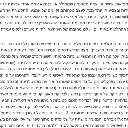
ות. גישה זו יוצאת מההנחה שממילא אין בנמצא אמת אחת שניתנת לגילוי ול
ות ובצביעות. יותר מכך, לעצם נוכחותם וקיומם של אמצעי התקשורת יש הש
תוך זיקה למערכת ערכים מסוימת שאותה הוא מעוניין לקדם. לפי תפיסה זו,
ההחלטות באותו עניין. לכן מחובתו של העיתונאי להיות מעורב ולנקוט עמדה כ
ם רבים הממלאים בעבודתם שליחות חברתית פוליטית באופן גלוי ומוצהר, בנ
בדים זרים (עינת פישביין), מצב הפלשתינאים (עמירה הס) ועוד. דעותיהם באו
ת. עקרונות הדיווח והמושג שוערות ברמותיו השונות כלב שמירה מול מחנכי
הדמוקרטיים, ותפקידם להתריע בקול ולהביא את הידיעות לציבור (שחיתויות
נאותה בעיניהם (אזרחות טובה, נהיגה נכונה), לכן הם מסננים מידע, כדי של
פקד כשוער רואה עצמו כמי שתפקידו לאסוף מידע, לעבדו ולפרסמו על פי קנה
ס עצמו כפרקליט מגן על צד מסוים שאותו הוא רואה כפגוע לדעתו (בצורה סוב
רה מאוזנת, עובדתית ונייטרלית/סטנדרטית (כלומר פתיחות היא ציות לשלש הר
נן. רטוריקה של איזון: קריטריון ראשון לבדיקת האובייקטיביות העיתונאית הא
ובדתיות: קריטריון שני לבדיקת האובייקטיביות העיתונאית האידיאלית: נוהג עי
וגיזציה. רטוריקה של נייעליות לשונית: קריטריון שלישי לבדיקת האובייקטיב
נות הישראלית הכתובה וזאת בהקשר לשתי דילמות מרכזיות: א. מהם יחסי תקש