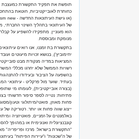
תופשת את תפקיד התקשורת כמעצבת מציא
כחותרת לאובייקטיביות, חוטאת בהתחסד
של העיתונאי בתהליך השינוי החברתי, מ
הוא מעוניין. מתפקידו להשפיע על קבלת 
מנומקת ומבוססת.
בתקשורת בת זמננו, אנו רואים עיתונאי
יחימוביץ'), בנושא זכויות מיעוטים ועו
המציאות במדיה מנקודת מבט סובייקטיבי
רשויות הממשל שלא יחרגו מכללי המשחק 
בהשפעה על הציבור ובעידודו להתנהגות ה
בעתיד. שוער מול פרקליט - עיתונאי המת
(בצורה אובייקטיבית), לעומתו מי שתופ
פתיחות: נטייה לספר סיפור חדשותי בצו
פחות מאוזן, פואטי/מיתולוגי וטעון/מסוג
ייצוג שווה פחות או יותר. רטוריקה של ע
באלמנטים על-זמניים, פואטיזציה ומיתול
של ה"שכונות" ו"עיירות הפיתוח" בעיתו