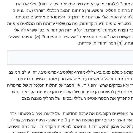
אופן? (כלומר: מי קובע מה טיב המציאות עליה ידווח). אלי אברהם
ה בתחום הפלילי והפשע והן בתחום המצב הכלכלי-רווחתי (שני עניינים
לה היה הפוך. אלי אברהם למד מכך כי העיתונאים מחזיקים בתפיסה
 בסטריאוטיפים ודעות קדומות, מה גם שלפי עדותם הם ממלאים ציפיות
ך נוצרת מציאות "מדומיינת" על עיירות הפיתוח או כפי שקרא לה אלי
התקשורת את "הבניית המציאות" של עיירות הפיתוח? (א) ההיבט השלילי
חה. (ד) חסר ייחודיות, עדריות.
רא) כעולם פאסיבי-שלילי-מזרחי-קולקטיבי-פרימיטיבי. זהו עולם המוצב
ת-מגמתית זו של התקשורת, כפי שהוא מבין אותה, כגישה תבניתית
" ולא נבדקים שרשי "הפיגור", אין הסבר על התלות הכלכלית של פריפריה
תוך רצון להיענות הן לציפיות של העורכים והן לציפיות הקוראים. נוצר
ות להפריך את הסטריאוטיפ השלילי ובסופו של תהליך מונצח מצב
ה זיהו שנים עשר מאפיינים הקובעים את ערכה החדשותי של ידיעה. אירוע כלשהו יוגדר
כמשולל ערך חדשותי אם דירוגם של כל המאפיינים יהיה נמוך, וההפך. אלה הם המאפיינים:  ממד הזמן – עד כמה מועד האירוע קרוב לזמן הופעת העיתון.  סף הערך- היקף האירוע, גודלו
ועוצמת התופעה שבו.  בהירות – עד כמה האירוע בהיר וברור.  קרבה תרבותית ורלוונטית – עד כמה האירוע קרוב לקהל של ארגון התקשורת.  התאמה לציפיות מוקדמות – עד כמה האירוע
תואם ציפיות מוקדמות.  עד כמה האירוע הוא בלתי צפוי.  המשכיות – לאירוע שחדר פעם אחת את מחסום הברירה החדשותית, ישנם סיכויים גדולים להמשיך ולזכות בפרסום.  הרכב או