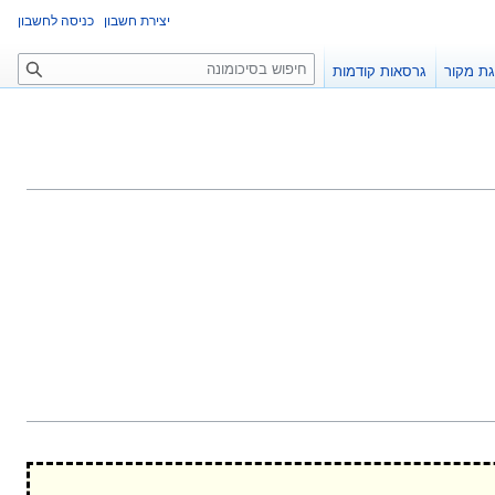
יצירת חשבון
כניסה לחשבון
ח
ת מקור
גרסאות קודמות
י
פ
ו
ש