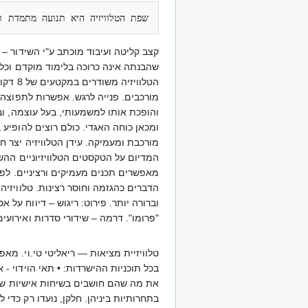
שפת הטלוויזיה היא תנועה מתמדת וס

קצב קליטה ועיבוד מוכתב ע"י השידור 
שהבנתה אינה כרוכה בלימוד מוקדם וכל אד
הטלוו
מורכבים. פנייה לרגש. אפשרות לתפוצה 
והופכת אותו למשמעותי, בעל עוצמה, ו
ומכאן כוחה האגדי. כולם רוצים להופיע
מורכבת ומעמיקה. עידן הטלוויזיה יצר 
המדיום על הטקסטים הטלוויזיוניים ההשפ
מאפשרים תכנים מעמיקים ורציניים. לפי
הדברים כהגזמה וחוסר רצינות. טלוויזי
וברורה יותר. פירוט: ריגוש – דיווח על 
"פרומו". דרמה – שידורי סדרות ואירוע
טלוויזיית מציאות — ריאליטי טי.וי. מ
בכל תוכניות ההישרדות: • תאי הוידוי
את מה שהם חושבים בשיחות אישיות של 
בתחרותיות ביניהן. חלקן, נועדו רק כד