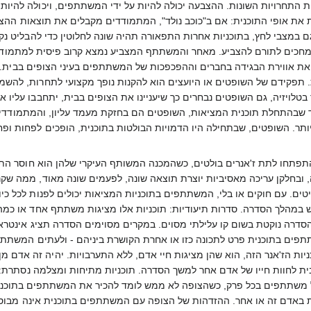
ת התחרויות השונות. ההצבעה יכולה להיות על ידי המשתתפים, ויכולה להיות
ת אופי התוכנית: אם ב"כוכב נולד", המתמודדים מקבלים את תוצאות ההצב
 במצבי לחץ, בתוכניות אחרות התפאורה תהיה שונה לחלוטין כדי להבליט נק
חכים לתורם להצביע. מאחר והמשתתף המצביע נמצא קרוב פיסית למתמודדי
אווירת הבגידה בחברים וההפכפכות של המשתתפים בעיני הצופים בבית. • שו
ת. תפקידם של השופטים או היועצים הוא להקנות נופך מקצועי לתחרות, להשמ
ויזיה, גם השופטים נבחרים כך שיעניינו את הצופים בבית, יתחבבו עליו או יג
 שבהתחלת תוכנית המציאות, השופטים הם בחזקת מעמד עליון, והמתמודדים
ותר. השופטים, שבתחילה היו הדמויות הבולטות בתוכנית, הופכים לפחות ופח
משתתפים מתמודדים על פרס, מה שמגביר את הלחץ עליהם, הופך את ההתנהגות שלהם לקיצונית יותר, ותורם לדרמה הטלוויזיונית. המתמודדים בתחרויות אלו לא יעצרו בדבר כדי לזכות בפרס - במיוחד מאחר וברוב תוכניות הפרס ישנו ניפוי מתמיד של המתחרים, כשבכל תוכנית מספר המתמודדים פוחת, והסיכויים שלהם לזכות בפרס גובר. תחרויות אלו מלוות את המתמודדים בשעת התחרות והאתגרים, אך גם בזמני המנוחה. הם יהיו, לרוב, מבודדים במקום סגור, אם זו וילה או אי בודד - וכל תנועותיהם ומעשיהם מתועדים. הדינאמיקה שנוצרת בין המתמודדים הופכת את התחרות למעניינת יותר, כשנוצרות יריבויות ושיתופי פעולה בין המתמודדים. אלו תורמים להעלאת המתח, מאירות את המתחרים בצורה אחרת מאיך שהיו מוצגים לו הייתה זו תחרות נטו, ומציגה את הלבטים ודרך קבלת ההחלטות שלהם בדרך אל הפרס הגדול. בחלק מתוכניות התחרות, הפרס אינו כסף או מתנה, אלא קריירה. ישנן תוכניות למציאת דוגמנית, מתמחה אצל דונלד טראמפ, זמרים, מתאגרפים - כל דבר שיכול להביא רייטינג למפיקי התוכנית. בתוכניות אלו, המתמודדים נבחנים לא רק על יכולותיהם בתחרויות עצמן, אלא גם ביחסי האנוש שלהם והדרך בה הם מתנהלים. בתוכניות אלו, ההזדהות עם המשתתפים היא עצומה. מאחר והצופה לומד להכיר אותם במשך עונה שלמה, ונחשף לצדדים שונים בהם, ולהתנהגותם במצבים שונים - תוכניות אלו לרוב הופכות את המשתתפים שהגיעו לשלבים האחרונים בהם לכוכבים, ולהן יש את גרעין המעריצים הגדול במיוחד. מאחר ומדובר בתחרות, בה ישנו בסוף רק זוכה אחד, תוכניות אלו גם זוכות למנה הכי גדולה של ביקורת. כמעט כל תוכנית כזו גורמת לסערה תקשורתית כזו או אחרת, כשמתמודד פופולארי מודח, וטענות זיופים וחוסר אמינות מלוות אותן. בסופו של דבר, כמעט וכל המתמודדים שהגיעו לשלבים האחרונים מנצחים. גם אלו שהפסידו, יזכו לרוב בחשיפה תקשורתית גדולה ועדת מעריצים, ואלו מביניהם שמנצלים את המומנטום, מצליחים ליצור לעצמם קריירה תקשורתית בקלות יחסית. אלו וודאי המשתתפים הבולטים ביותר מבין כל תת סוגי תוכניות הריאליטי, מאחר והתחרות המותחת וניפוי המתמודדים החלשים יותר גורמים לעלייה ברייטינג התוכנית ככל שהעונה מתקרבת לסיומה, והחשיפה של הצופים אליה גדלה יותר ויותר. תוכניות שיפור עצמי: בניגוד לשאר תוכניות הז'אנר, תוכניות השיפור העצמי משתתפות באופן פעיל בעיצובו של המשתתף בתוכנית. אלו תוכניות בהן צוות מומחים מלווים אדם בתהליך שינוי זה או אחר - דרך לבושו, עיצוב הבית, או איך הוא מגדל את ילדיו. הנחת היסוד בתוכניות אלו, היא שכל אדם יכול לשפר את חייו אם יקבל את התמיכה המתאימה, ותוכניות אלו מציגות בכל שבוע אדם אחר, דומה לצופה בבית, והופכות אותו לדוגמה חיובית, כשהן מספקות טיפים לצופים בבית, ליישם את הנעשה על המסך. בתוכניות אלו, הדגש אינו על המתמודדים עצמם, אלא על הדרך בה חייהם משתפרים, וכיצד הצופה בבית יכול לעשות זאת בעצמו. ישנה הזדהות מסוימת עם המשתתפים, אך לרוב הם מופיעים רק בפרק אחד של הסדרה, וההיכרות איתם היא שטחית. תת ז'אנרים: בנוסף לכל הז'אנרים הנזכרים כאן, ישנם עוד אינספור תתי ז'אנר, ותוכניות המתאימות לכמה ז'אנרים. • תוכניות ההיכרות - לרוב יציגו בחור אחד וכמה בחורות, או להפך, ויהיו דומות במהותן לתוכניות התחרות - כשהפרס בהן הוא הבחור או הבחורה שעל ליבם מתחרים המשתתפים. עוד סוג של תוכניות היכרות היא הבליינד דייט למיניהם, בו התוכנית מלווה שני זרים בפגישה עיוורת. • תוכניות כוכב נולד - אלו דומות לתוכניות התחרות, אך הן אינן מלוות את המשתתפים 24 שעות, אלא רק בזמן התחרות. תוכניות אלו יסתמכו בעיקר על הצבעות הצופים בבית כדרך הניפוי, ולרוב יהיו מעין תחרות פופולריות בין המתחרים. • דוקו-סואפ - אלו תוכניות דומות לתוכניות התיעודיות, אך המשתתפים בהם מתמודדים מדי שבוע עם התפתחויות שנוצרות על ידי הפקת הסדרה. נקודת המוצא של סדרות אלו, היא התקלת המשתתפים באירועים מעוררי תגובה - ובכך הז'אנר גם דומה לז'אנר המתיחות. • תוכניות מציאות עם סלבריטיז (Celebreality) - השם האנגלי קצר וקולע, אך בישראל כמעט ואין תוכניות מסוג זה בינתיים למעט "המאסטרו" של צביקה פיק. אלו תוכניות מציאות שהמשתתפים בהם הם סלבריטיז, ובזה בעצם מסתכם ההבדל. תוכניות אלו יכולות להיות תוכניות תחרות, או תוכניות תיעודיות בסגנון האח הגדול - אך החוקים בהן בדרך כלל דומים לחוקי תוכניות המציאות הרגילים. הקו המנחה של תוכניות אלו, הוא להציג את הדומה, אך גם השונה, בין הידועונים לאדם הרגיל. תוכניות אלו מציגות את הכוכבים המפורסמים כאנשים רגילים, עם פחדים ורצונות כאחד האדם - אך גם מחדדות את ההבדל בינם לבין האדם הפשוט, בכך שהן מציגות את הקפריזות ואורח החיים השונה של הידועונים. עד כמה תוכניות המציאות מציאותיות? תוכניות המציאות, מעצם הגדרתן, אמורות לשקף את המציאות כפי שהיא וללא התער