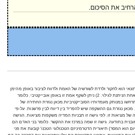
חיב את הסיכום.
אי הוא לחקור ולרדת לשורשיה של האמת ולדווח לציבור באופן מהימן
ומדויק על המציאות כפי שהיא באמת, באופן אובייקטיבי ככל האפשר. גישה זו יוצאת משתי הנחות מוצא: 1) יש אמת אחת הניתנת לגילוי. 2) ניתן לשקף אמת זו באופן אובייקטיבי. כלומר
התרחשו במנותק מעמדותיו הסובייקטיביות.מכאן נגזרת החתירה של
 מכאן נגזרת גם ההשקפה שיש להפריד בין דיווח לבין פרשנות. על-פי
ה של מציאות זו. לפי גישה זו תבניות המדיה משקפות מציאות. הגישה
מובנית בתודעה. גישה זו שמה במרכז את ההקשר. כלומר בני האדם הם
ם הוא המסר) תיאורית הדטרמיניזם הטכנולוגי הטכנו' קובעת את פני
לנו את המציאות. אמצעי התקשורת הם אלו שמבצעים את החברה בה הם