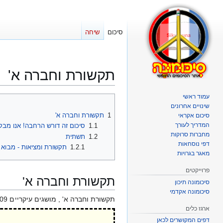
סיכום
שיחה
תקשורת וחברה א'
עמוד ראשי
קפיצה
קפיצה
שינויים אחרונים
לניווט
לחיפוש
1
תקשורת וחברה א'
סיכום אקראי
המדריך לעורך
1.1
סיכום זה דורש הרחבה! אנו מב
מחברות סרוקות
1.2
תשתית
דפי נוסחאות
1.2.1
תקשורת ומציאות - מבוא
מאגר בגרויות
פרוייקטים
תקשורת וחברה א'
סיכומונה תיכון
סיכומונה אקדמי
תקשורת וחברה א' , מושגים עיקריים 2009 מושגים מרכזיים – תקשורת וחברה א'
ארגז כלים
דפים המקושרים לכאן