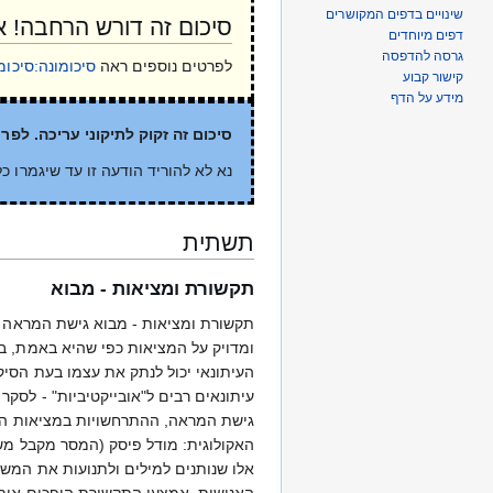
שינויים בדפים המקושרים
סיכום זה דורש הרחבה! 
דפים מיוחדים
גרסה להדפסה
לפרטים נוספים ראה
סיכומונה:סיכו
קישור קבוע
מידע על הדף
סיכום זה זקוק לתיקוני עריכה. לפ
נא לא להוריד הודעה זו עד שיגמרו כל
תשתית
תקשורת ומציאות - מבוא
תקשורת ומציאות - מבוא גישת המראה -
העיתונאי יכול לנתק את עצמו בעת הסיק
עיתונאים רבים ל"אובייקטיביות" - לסקר
גישת המראה, ההתרחשויות במציאות הן א
האקולוגית: מודל פיסק (המסר מקבל משמ
אלו שנותנים למילים ולתנועות את המשמ
האנושות. אמצעי התקשורת הופכים אות