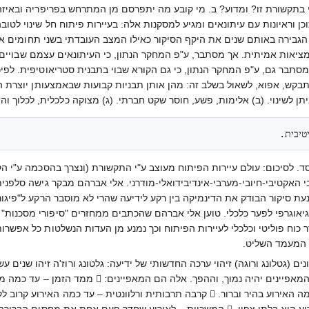
י בתקשורת זו? ומדוע? ב. מי קובע מה יתפרסם מן המתרחש בפריפריה ובאיזה 
 וראיונות עם עיתונאים ומגיע למסקנות אלה: בעיירות פיתוח חל שינוי לטוב
הגבירה באותם שנים את היקף הסיקור כאילו המצב העובדתי בשני תחומים א
יאות אמיתית. אך מסתבר, ע"פ המחקר הנתון, כי העיתונאים עצמם שבויים
מסתבר גם, ע"פ המחקר הנתון, כי גם הקורא שבוי בתבנית סטריאוטיפית. לפיכ
תבקש, אפוא, לשאול בשלב זה: מהן אותן תבניות קבועות שבאמצעותן יוצרת 
תן לשינוי. (ב) אלימות, פשע, חוסר שקט חברתי. (ג) מצוקה כלכלית, לכלוך והזנ
טיבית.
. לסיכום: עולם עיירות הפיתוח מעוצב ע"י התקשורת (ונצרך בהסכמה ע"י הקו
 האקטיבי-חיובי-מערבי-אינדיבידואלי-מודרני. אלי אברהם מבקר גישה סלפני
עת סיקור הבודק את הדינמיקה בין רקע לידיעה שהרי לא מוסבר הרקע ל"פיגור
גיאוגרפי לפער כלכלי. טוען אלי אברהם שהכתבים ממחזרים "סיפורי מסכנות" מ
 כוח פוליטי וכלכלי לעיירות הפיתוח וכך נמנע מן העדות הנשלטות כל אפשר
י המעמד השליט.
ג חדשות עפ"י 12 הקריטריונים (גטלונג ורוגה) זיהוי ערכה החדשותי של ידיעה: גלטונג ורוז'