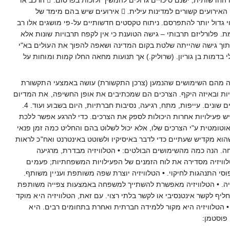
מבנה – אם האירוע עונה על צורך הארגון ליצור מגוון של ידיעות מתחומים שונים, גדולים סיכוייו להתפרסם.  עד כמה האירועים קשורים למדינות עילית.  אירועים שיש בהם מימד של
ליים או בעלי תוצאות שליליות, יש סיכוי גדול יותר להתפרסם. ניתוח טקסטים חדשותיים על-פי מושגים אלו רב
ת. פלורליזם תרבותי – גישה הטוענת כי אין לקפח תרבויות שונות אלא
 היתוך גישה שהייתה שלטת בקום המדינה ושאפה להפוך את העולים בא"י
דמות בן גוריון. (שרוליק.) אך תנועות מחאה החלו קמות ומוחות על
וקים 1. גישת השימושים והסיפוקים עוסקת בשאלה מהם השימושים שהנמען (צרכן התקשורת) עושה באמצעי התקשורת
ה בוחר באיזה ערוצים לצפות, באיזה תוכניות ובאיזה היקף. הצרכים הם שמכתיבים את אופן החשיפה, את המדיום
המועדף, את היקף החשיפה ואת התכנים. אני בוחר לדבר באיסיקיו . 3. הצרכים של הנמען משתנים ומושפעים מגורמים שונים. עייפות, מתח, רגיעה, נסיבות חברתיות, היום בשבוע ועוד. 4.
 פעילויות אחרות היכולות לספק את הצרכים. כדי להרגע אפשר ללכת
מועדון, לשחק כדורגל. אם משעמם יוצאים לקניות. 5. הצרכן אינו מופעל אוטומטית ע"י הצרכים שלו, אלא יכול לשלוט בהם והחליט כמה זמן פנאי
הוא מקדיש שעתיים כדי לדבר באיסיקיו ולשוטט באינטרנט ואח"כ לראות
שים בחיי הפרט והמשפחה. הנה כמה מהשימושים הבולטים: • הטלוויזיה מבדרת, מרגיעה
לוויזיה מסדירה את לוח הזמנים של הפעילויות המשפחתיות; פעמים
סי התנהגות לחיקוי. • הטלוויזיה יוצרת שפה משותפת ועניין משותף.
זיה. • הטלוויזיה מאפשרת להשתייך למשפחה באמצעות צפייה משותפת
 לקשר אינטנסיבי או לקשר בלתי רצוי. עם זאת, הטלוויזיה היא מוקד
 הטלוויזיה היא מקור ללמידה חברתית ואחרת בתחומים רבים. היא
 פוסטמן: