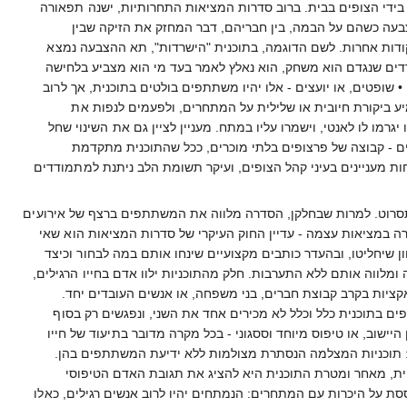
 בידי הצופים בבית. ברוב סדרות המציאות התחרותיות, ישנה תפאורה
עה כשהם על הבמה, בין חבריהם, דבר המחזק את הזיקה שבין
ודות אחרות. לשם הדוגמה, בתוכנית "הישרדות", תא ההצבעה נמצא
ם שנגדם הוא משחק, הוא נאלץ לאמר בעד מי הוא מצביע בלחישה
פטים, או יועצים - אלו יהיו משתתפים בולטים בתוכנית, אך לרוב
יע ביקורת חיובית או שלילית על המתחרים, ולפעמים לנפות את
רמו לו לאנטי, וישמרו עליו במתח. מעניין לציין גם את השינוי שחל
 - קבוצה של פרצופים בלתי מוכרים, ככל שהתוכנית מתקדמת
ות מעניינים בעיני קהל הצופים, ועיקר תשומת הלב ניתנת למתמודדים
בות חיצונית. אבל ככל שהז'אנר מתפתח ומשתנה, כך גם התערבות ההפקה במעשי המשתתפים הולכת וגוברת. תוכניות המציאות כיום אינן תוכניות תיעודיות נטו. חלקן מפתיעות את המשתתפים בהתפתחויות מוכתבות שבוחנות את תגובותיהם, חלקן ערוכות בצורה שמקדמת מתמודד אחד על חשבון מתמודדים אחרים, בעיקר בתחרויות בהן הצופים מנפים את המתמודדים. אין ספק שמפיקי תוכניות המציאות עורכות את התוכניות בצורה מגמתית, ובונות מהאנשים הרגילים שבהן דמויות טלויזיוניות - גיבורים ונבלים, ומציגות את האירועים שעוברים על המשתתפים בצורה שמסננת אותם ומציגה רק את מה שמתאים למפיקים להציג לצופים בבית. בנוסף, הפקת התוכנית מתכננת לפרטי פרטים תחרויות, אירועים מיוחדים, וסיטואציות, כדי לגרום למשתתפים להגיב בצורה שתתאים לקו אליו שואפת התוכנית להגיע. בתוכניות המציאות התחרותיות, בהן הקהל מנפה את המתמודדים בעקבות מה שהוא רואה בטלוויזיה, ישנן יותר טענות שהפקת התוכנית מתערבת בבחירת הקהל ומטה את התוצאות כך שיתאימו לאינטרסים שלה. תחרות "כוכב נולד" הישראלית, כמו "אמריקן איידול" האמריקאית, יצרו סערות תקשורתיות בעקבות הדחות של מתמודדים - כשמעריצי המתמודדים המודחים טענו לעריכה משוחדת, הטיית דעת הקהל, ואף זיוף תוצאות. למרות זאת, עדיין לא התגלו תוכניות מציאות ששינו באופן בוטה את התנהגות המשתתפים בהן, או הטו את דעת הקהל בצורה מגמתית. המאפיינים וכללי המשחק של תוכניות הריאלטי 1. הצלחת תוכנית מציאות תלויה ביכולת של המפיקים ליצור אשליה של מוצר דמוקרטי. הצופה מקבל בעלות על תהליך הצפייה באמצעות השידור החי ובאמצעות מעורבותו בניפוי המשתתפים. 2. דרך הצפייה במשתתפים לומד הצופה על התנהלותם של החיים. הצפייה מאפשרת לצופים להעניק משמעות והגיון לחייהם. 3. פנאי, הימורים ומציצנות, הם המרכיבים המרכזיים של תוכניות המציאות. התוכנית יוצרת קהילות מדומות שמציגות בגאווה ערכים כגון: בריחה מהמציאות (אסקפיזם), מיניות, תאווה, רווח מיידי, ובכך מאפשרת תוכניות המציאות לדמיין עולם נטול מימד היסטורי פוליטי, עולם הסובב סביב המרחב הפרטי. כללי המשחק של תוכניות הריאלטי 1. קיבוץ אנשים שאינם מכירים זה את זה לשם ביצוע משימה שהיא מטרת התוכנית. 2. הקלטה שוטפת וצפייה במתמודדים. 3. בחירת זוכה באמצעות תהליך ניפוי המתבצע על-ידי המתחרים עצמם, חבר שופטים, או על-ידי הצופים בבית, או בעזרת שילוב ביניהם. תהליך יצירת שיתוף הפעולה בין הצופה לתוכנית המציאות תהליך יצירת שיתוף הפעולה, בו משתמשים יוצרי תוכניות המציאות מתבסס על שלושה מרכיבים העומדים בבסיס הפורמט של תוכניות המציאות : א. מרכיב "השיטה הדמוקרטית" בתור אזרחים החיים תחת שלטון דמוקרטי, אנו מורגלים לשיטת הבחירות ומתרגמים אותה לעולם הטלוויזיוני. אך במקום לבחור מפלגה, או מועמד, אנחנו בוחרים דמויות הקשורות לתחום אחר (רקדן, זמר, שגריר ועוד), אותו קובע יוצר תוכנית המציאות. אם כן, תוכניות המציאות מבוססות על מערכות של יחסי גומלין עם הצופה. ברגע שהצופה מזדהה עם דמות מסוימת – מסיבות שונות, כגון: מעמד, מגדר, סטטוס, מראה או יכולת ביצוע של המשימות – הוא רואה עצמו כאחראי על גורלה של אותה הדמות ולכן מרגיש מחויב לצפות בתוכניות כדי לסייע לה לנצח. את הניסיון הזה מתרגמות תוכניות המציאות למשחק טלוויזיה דמוקרטי של בחירות. שיטת הבחירות הפשוטה והקלה בתוכניות המציאות, עוזרת גם כן לצופים לבצע את המוטל עליהם. בניגוד לבחירות הארציות, בהן יש לצאת מהבית וללכת לקלפי להצביע, בתוכניות המציאות ההצבעה מתבצעת ישירות מביתו של הצופה, באמצעות מיסרונים(SMS). שליחת ההודעה נתפסת בתודעה כזולה הרבה יותר מאשר ביצוע שיחה, ולכן הצופה איננו תופס את שיטת ההצבעה כמניפולטיבית, אלא דווקא מתחשבת. הצופה ימשיך להצביע כל עוד ההצבעה שלו תספק את הריגוש שבבחירה. ומשום שהצופים והתמכרותם לדמויות הריאלטי, הם שמניעים את המנגנון הכלכלי של התוכנית, יוצרי התוכניות יחפשו כל פעם דרך חדשה לרגש ולמשוך את הצופה. ב. מרכיב "ההכתרה המהירה" סופם הסגור של תוכניות המציאות ויכולתן להציע לצופה הכרעה מהירה בכל פרק, הם מרכיבים המלווים את ז'אנר הריאלטי לכל אורכו. כלומר לכל תוכנית יש מנצח אחד שמוכתר על-ידי הקהל. תוכניות המציאות מציעות לצופה סוף ברור וטוב, והבטחה שהמעורבות שלו תשפיע על סוף התוכנית. בניגוד ל"הכתרה" שמתבצעת פעם בארבע שנים, במסגרת הבחירות לכנסת, ובניגוד לחוסר היכולת של המצביע לדעת מה יקרה מייד לאחר ששם את פתק המפלגה, מציעות תוכניות הריאליטי תעודת אחריות לכך שהשתתפותו של הצופה בניסוי הטלוויזיוני תהיה הש