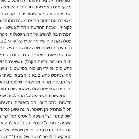
מתקיימים באמצעות תכתיבי הטלוויזיה.
המדיום הוא המסר שמעבירים. אנו מתרכזי
מעצבת את דפוס החיים משנה התנהגות 
לקוראיו. מבנה החדשה מתחיל בשיא – 
הפתיח בה להשיב על חמש שאלות עיקריו
פסל
כך הערך חדשותי שלה עולה וכך היא תפ
את המציאות תיאוריית סדר היום והבניי
היום הציבורי (דעת הקהל). נושאים הבו
כחשובים על-ידי הציבור. כפי שטוען אי
מה שנתפש כחשוב בעיני הציבור ובעיני 
של תבניות מדיה מסוימות, שיפוטים והע
והבניית המציאות עולה שהתקשורת מעצ
ב. התקשורת משפיעה על ההחלטות שמתקבל
חדשות, כתבות וכו' הם סיפורים, והעיתו
הכול מתחיל מן השפה. רועה טוען כנקוד
"שקיפותה" של השפה ל"אטימותה" של השפ
השפה יודעת ל"העמיד פנים" כאילו היא 
הכרוכים בהם תמיד. מכאן שהאידיאל או
המבקשות ליצור "רושם של אמת" "רושם ש