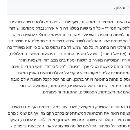
 והאוזן. 
לא רואים - מפסידים. מוחשיות, שקיפות – שפה המצולמת כשפה טבעית
להקשר המיידי – כל חצי שעה בטלוויזיה היא אירוע נבדל מקודמו. שידורי
 המשאירים אותנו לצפות בתוכנית. דגש על ריגוש, בידור ופיתוי כתחליף לחשיבה וידע
 כל האפקטים שלו. ההחלטה לשדר אירוע בשידור חיי מסמלת את חשיבותו
ת והלכי רוח בתרבות. כל מה שמשודר בה נתפס כחשוב כי הוא משודר בה
. (אידיאל היופי.) דגש על השפה החזותית – הימנעות מחשיבה מילולית,
אורה והמוסיקה מעוררים רגשות ומכתיבים מצב רוח. השפעת חוקי
ם הם למעשה נטולי ערך ורצינות - "הכול בידור". חוקי המדיום אינם
המסתמכים עליה כמקור מידע עיקרי על העולם ורואים באופן הצגת
עסקים פחות בהופעה ויותר בתוכן, הצופה יכול לקבל תמונת עולם טובה
מות. פיתוי – שידורים של שעשועונים, פירסומות, תעמולה ושידורי
ראים את השביתות, הסכסוכים, ההפגנות והעימותים.
העדר התסרוט והמשחק המקצועי, ישנם עוד כמה דפוסים הקיימים כמעט
ן. הצופה רואה את התנהגות המשתתפים בקרב הקבוצה, אך גם שומע מהם
 הוידוי האלו יהיה שונה ממה שהמשתתף אומר לחבריו לסדרה, בעיקר
ף מספר על מאחורי הקלעים של מה שהצופה ראה. • הצבעות וניפויים -