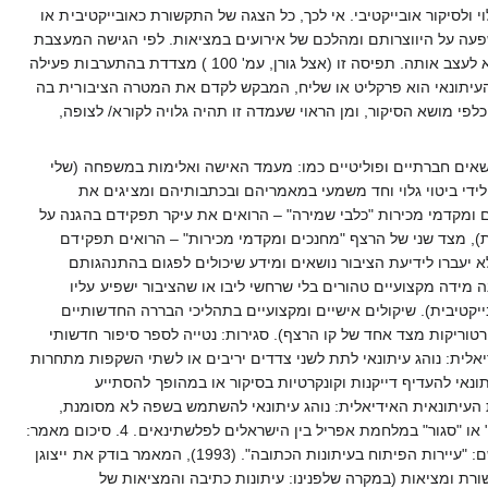
סיקור אובייקטיבי. אי לכך, כל הצגה של התקשורת כאובייקטיבית או
פעה על היווצרותם ומהלכם של אירועים במציאות. לפי הגישה המעצבת
(או גישת העיתונאות החדשה - journalism new ) התפקיד המרכזי של אמצעי התקשורת אינו לשקף את המציאות אלא לעצב אותה. תפיסה זו (אצל גורן, עמ' 100 ) מצדדת בהתערבות פעילה
 העיתונאי הוא פרקליט או שליח, המבקש לקדם את המטרה הציבורית בה
לפי מושא הסיקור, ומן הראוי שעמדה זו תהיה גלויה לקורא/ לצופה,
ושאים חברתיים ופוליטיים כמו: מעמד האישה ואלימות במשפחה (שלי
ת לידי ביטוי גלוי וחד משמעי במאמריהם ובכתבותיהם ומציגים את
ם ומקדמי מכירות "כלבי שמירה" – הרואים את עיקר תפקידם בהגנה על
), מצד שני של הרצף "מחנכים ומקדמי מכירות" – הרואים תפקידם
א יעברו לידיעת הציבור נושאים ומידע שיכולים לפגום בהתנהגותם
 מידה מקצועיים טהורים בלי שרחשי ליבו או שהציבור ישפיע עליו
ייקטיבית). שיקולים אישיים ומקצועיים בתהליכי הבררה החדשותיים
טוריקות מצד אחד של קו הרצף). סגירות: נטייה לספר סיפור חדשותי
ידיאלית: נוהג עיתונאי לתת לשני צדדים יריבים או לשתי השקפות מתחרות
תונאי להעדיף דייקנות וקונקרטיות בסיקור או במהופך להסתייע
יות העיתונאית האידיאלית: נוהג עיתונאי להשתמש בשפה לא מסומנת,
קונבנציונלית ואנונימית או במהופך להסתייע בשפה טעונה אישית ומסוגננת. 3. יישום: הויכוח על הצורך בסיקור "פתוח" או "סגור" במלחמת אפריל בין הישראלים לפלשתינאים. 4. סיכום מאמר:
"התקשורת בישראל: מרכז ופריפריה" מאת אלי אברהם. המאמר מושתת על שני פרקים מתוך ספר של אלי אברהם בשם: "עיירות הפיתוח בעיתונות הכתובה". (1993), המאמר בודק את ייצוגן
ורת ומציאות (במקרה שלפנינו: עיתונות כתיבה והמציאות של