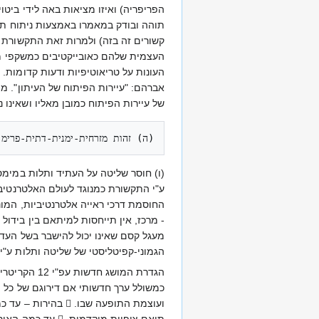
הפריפריה) ואיזו מציאות באה לידי ביטו
תוהה ובודק במאמרו באמצעות ניתוח תוכן
קשורים זה בזה) ולמרות זאת התקשורת 
העצמית שלהם כאובייקטיבים כמשקפי מצ
העונות על טריאוטיפיות ודעות קדומות. 
אברהם: "עיירות הפיתוח של העיתון". מ
של עיירות הפיתוח כמובן מאליו ושאינו ני
(ה) זהות מזרחית-ימנית-דתית-פרימי

(ו) חוסר שליטה על העתיד ותלות במימסד
ע"י התקשורת כמנוגד לעולם האלטרנטיבי
החוסמת דרכי ראייה אלטרנטיביות, המונ
- מרכז, אין תייחסות למיתאם בין בידול 
מעגל קסם שאינו יכול להישבר בשל העדר
הגמוני-קפיטליסטי של שליטה ותלות ע"
הגדרת המוש