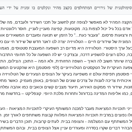
ימולטנית של גירויים המתחלפים בקצב מהיר ונקלטים בו זמנית על ידי העין
– הקצה המהיר לא מאפשר לצופה זמן לחשוב על תכני השידור ולעבדם, מה ש
ם בכל גיל יכול לצפות בה. מקוטעות, קפיצה מעניין לעניין, חוסר רלוונטיות 
יזיה משודרים במקטעים של 8 דקות ורצועות פרסום. "ונעבור כעת..." כל הזמן יש תנועה ומעברים
המונית של שידורים חיים – הטלוויזיה יצרה לנו ז'אנר חדש של שידור חי עם
בעל ערך היסטורי. הטלוויזיה היא מדיום רב השפעה המעצבת סטטוסים, מגמו
 בה, כולם רוצים להשפיע דרכה, ובצדק כי יש לה השפעה על כל תחומי התרבות
חברה שיותר חשוב לה האיך – השפה החזותית, ולא המה – התוכן. הצילום, הת
עה העיקרית על הטקסטים הטלוויזיוניים (לפי פוסטמן) היא שהקטעים המשודרי
 פוסטמן תפיסת עולם זו משפיעה בעיקר על הצופים הצעירים של הטלוויזיה 
ה איכותית צריכה לענות על צרכים שונים של הצופים, באופן מעמיק. כאשר מת
אסונות, שידור חי ממקום האירוע, תיעוד מצבים קשים וכואבים כמו אהבה ומלח
ים, כמו אליפות המדינה בכדורגל ותחרות מלכת היופי. קונפליקט – בחדשות מ
אפייני תוכניות המציאות מעבר למכנה המשותף העיקרי לתוכניות המציאות - 
 - אלו נפוצים במרבית תוכניות המציאות המלוות קבוצת משתתפים לאורך זמ
המשתתף עם המצלמה - והצופה בבית. לעתים קרובות, תוכן הדברים בשיחות
י להבהיר דברים שקרו בסדרה ומעוררים עניין אצל הצופים בבית, ובהם המשתת