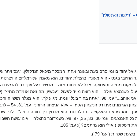
– "דילמת האינסולין"
גואל יהודים ומייסרם בעת ובעונה אחת. המבקר מיכאל הנדלזלץ: "גנס ויתר ע
 החיובי בגנס - הוא מעוניין בהצלת יהודים. הוא מאמין שנורמליזציה ויצרנות
כל מקום מחייה ותעסוקה, אבל לא פחות מזה – מכשיר בעל ערך רב להרגעת הרו
מוצא דרך להצלת 
ר שנהיה לשטן – ומבצע את הסלקציה בהתלהבות. הוא מבחין בין "חובה בזויה" – לב
התעודות הוורודות. מטרה זו מקדשת את כל האמצעים: עמ' 30, 33,
וייסקופ ( אולי הוא מיתמם? ): עמ' 105.
עת שכרות ( עמ' 79 ).