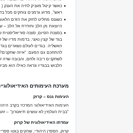
כאשר קיטל מעניק לחיה את הענק ( 
ראש", מדוע גרמנים צוחקים מכל בדיח
כשגנס מחליט לחזק את הזרם הלאומי 
היוצאת מן הלב וחודרת אל הלב – שהוא או
בסצנת הסיום, סצנה סוריאליסטית 
בגד של קצין נאצי, בדמות מדיו של
האשליה. בגדים לעולם נשארים בגדים
לשחקנים ריבה ולחם, והבובה שרה לכ
הלבוש בבגדיו ונראה כאילו הוא מבי
מערכת העימותים האידיאולוגיים
העימות גנס – קרוק
העימות האידיאולוגי המרכזי בקרב היהודי
"בבית העלמין לא עושים תיאטרון" – זו
עמדתו האידיאולוגית של קרוק