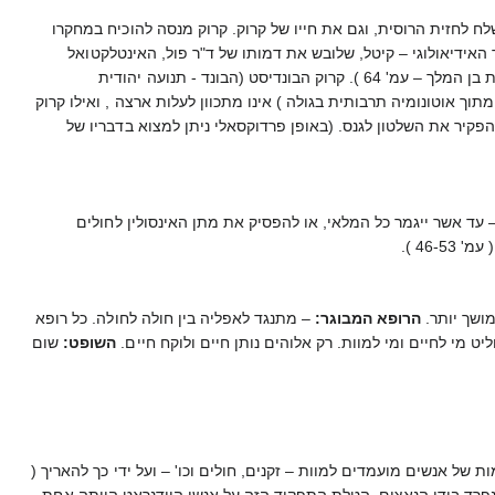
לח לחזית הרוסית, וגם את חייו של קרוק. קרוק מנסה להוכיח במחקרו
אידיאולוגי – קיטל, שלובש את דמותו של ד"ר פול, האינטלקטואל
הנוצרי המומחה לענייני יהדות, מטיף לקרוק שיעלה לישראל. הוא מייצג, באופן פרדוקסאלי, את העמדה הציונית. (אגדת בן המלך – עמ' 64 ). קרוק הבונדיסט (הבונד - תנועה יהודית
וך אוטונומיה תרבותית בגולה ) אינו מתכוון לעלות ארצה , ואילו קרוק
הפקיר את השלטון לגנס. (באופן פרדוקסאלי ניתן למצוא בדבריו של
 עד אשר ייגמר כל המלאי, או להפסיק את מתן האינסולין לחולים
46 ).
מושך יותר.
הרופא המבוגר:
– מתנגד לאפליה בין חולה לחולה. כל רופא
ט מי לחיים ומי למוות. רק אלוהים נותן חיים ולוקח חיים.
השופט:
שום
של אנשים מועמדים למוות – זקנים, חולים וכו' – ועל ידי כך להאריך (