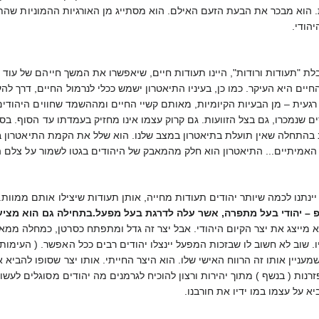
וא מבכר את הבעת הזעם האילם. הוא מסתייג מן האורגיות ההמוניות שהתקיימו
הודי.
ת "תעודות ורודות", היינו תעודות חיים, שיאפשרו את המשך חייהם של עוד אנ
חיים היא העיקר. כמו כן, בעיניו התיאטרון ישמש ככלי לנרמול החיים, דרך להע
רגעית – מן הבעיות הקיומיות, מאותם קשיי החיים ומההשמד שחווים היהודים
ב בהתחלה שאין תועלת בתיאטרון במצב שלנו. הוא שלל את הקמת התיאטרון ב
האמיתיים... התיאטרון הוא חלק מהמאבק של היהודים בגטו לשמור על צלם 
נתנו לכמה שיותר יהודים תעודות מחייה, אותן תעודות שיצילו אותם ממוות. 
פ – יהודי בעל מתפרה, אשר עלה לדרגת בעל מפעל.בתחילה גם הוא מציע 
ה ( עמ' 38 ). הוא מייצג את יצר הקיום היהודי. אבל יצר זה גדל ומתפתח כסרטן, 
עניין אותו זה הרווח האישי שלו. הוא היצר החייתי. אותו יצר שסופו להביא
רנות ( בנשף ) מתוך יהירות ורצון להוכיח לגרמנים מה יהודים מסוגלים לע
על עצמו במו ידיו את חורבנו.