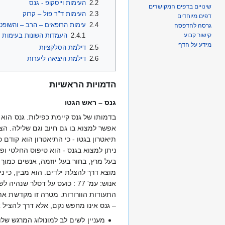
2.2
העימות וייסקופ - גנס
שינויים בדפים המקושרים
2.3
העימות ד"ר פול – קרוק
דפים מיוחדים
2.4
עימות הרופאים – הרב – והשופט 
גרסה להדפסה
2.4.1
העמדות השונות בעימות
קישור קבוע
מידע על הדף
2.5
דילמת הסלקציות
2.6
דילמת היציאה ליערות
הדמויות הראשיות
גנס – ראש הגטו
בדמותו של גנס קיימת כפילות. גנס הוא 
אפשר למצוא בו גם חיוב וגם שלילה. הצד
תיאטרון בגטו - כי התיאטרון הוא קודם 
אנוש: עמ' 77 : כועס על דסל
– גנס אינו מחפש נקם, אלא דרך להציל את 
מעניין לשים לב למונולוג המרגש שלו בש