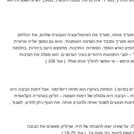
ומעריך אותה, מעריך את האינטליגנציה הטבעית שלהם, את יכולתם
40-, 73 ). יחסו אל חיה'לה הזמרת – מצד אחד הוא מעריך ומכבד את כשרונה האומנותי, והוא גם נמשך אליה ארוטית.
 כשהוא מתחפש לד"ר פול – הוא מופיע כאיש הספר, הספרות, התרבות, מתמצא היטב ביהדות, בתלמוד,
א מעט. ( עמ' 60, 65, 66, 93, 94, 95 ). בדבריו הוא מעלה "אמת" – לגבי התנהגות היהודים בעיני הגרמנים. הוא מעלה את הסיבות
 – אי אפשר להוליך אותו שולל. ( עמ' 106 ).
 בסיום ). המחזה בעיקרו הוא מחזה ריאליסטי, אבל דמות הבובה היא
ית – הבובה היא גלגולה של דמות השוטה – הליצן בטרגדיה הקלאסית
ות הנאצים לשבור אותה ולהכניע אותה. את הגוף ניתן להרוג, לשבור ,
 על שאינו יוצא להגנתה של חיה. שרוליק מאשים את הבובה
, רוך וחום וכו'. ( עמ' 19-25 ).