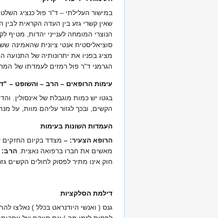
במישור העלילתי – ד"ר פול כנציג השלטו
שאין קשרי גזע בין העדה הקראית לבין 
סוציאליסטית אנטי ציונית שהאמינה ששינ
מציג בפניו את יתרונותיה של התנועה הצ
הגרמני ד"ר פול רמזים לעמדתו של המחזא
עימות הרופאים – הרב – והשופט – "די
בגטו יש כמות מוגבלת של אינסולין. והד
הקשים, ובכך לגזור עליהם מוות, על מנת לה
העמדות השונות בעימות
הרופא הצעיר: –
מצדד בקיום החזקים על
מאשים את חברו ברפואה נאצית.
הרב:
חוק אינו מתיר לפסוק לחולים הקשים גזר 
דילמת הסלקציות
גנס ( ואנשי היודנראט בכלל ) נאלצו לה