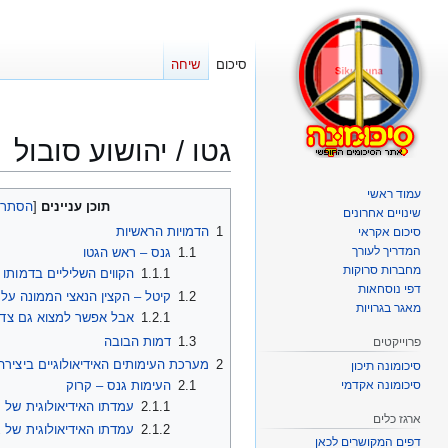
סיכום
שיחה
גטו / יהושוע סובול
עמוד ראשי
קפיצה
קפיצה
תוכן עניינים
שינויים אחרונים
לניווט
לחיפוש
1
הדמויות הראשיות
סיכום אקראי
המדריך לעורך
1.1
גנס – ראש הגטו
מחברות סרוקות
1.1.1
הקווים השליליים בדמותו 
דפי נוסחאות
1.2
קיטל – הקצין הנאצי הממונה על 
מאגר בגרויות
1.2.1
אבל אפשר למצוא גם צד נ
1.3
דמות הבובה
פרוייקטים
2
מערכת העימותים האידיאולוגיים ביצירה
סיכומונה תיכון
סיכומונה אקדמי
2.1
העימות גנס – קרוק
2.1.1
עמדתו האידיאולוגית של 
ארגז כלים
2.1.2
עמדתו האידיאולוגית של 
דפים המקושרים לכאן