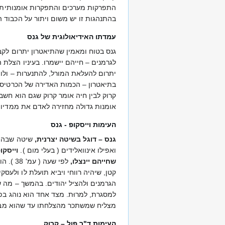
התפרקות מערכים והתפקרות אומנותית. ה
בהתנהגות זו יש משום ויתור על הכבוד הי
עמדתו האידיאולוגית של גנס
גנס בטוח ומאמין שהתיאטרון יתרום לקבל
לגרמנים – חייהם יישמרו. בעיניו הצלת ה
יתרום להעלאת המורל, להתנערות – ולו 
קרוק לבין חיה אומר קרוק שגם הוא חש
אומנות גדולה מחזירה לאדם את ממדיו 
העימות וייסקופ - גנס
גנס – דוגל בשיטה יצרנית,
שיטה שבה יי
ואפילו אינוואלידים ( בעלי מום ).
וייסקו
שחייהם יינצלו,
לפי שע
הגרמנים ולהציל יהודים. בהמשך – מה שמ
למסגרת, למרוּת. מצד אחד הוא נוהג בפז
מצליח שמשתכר מהצלחתו עד שהוא מביא 
העימות ד"ר פול – קרוק