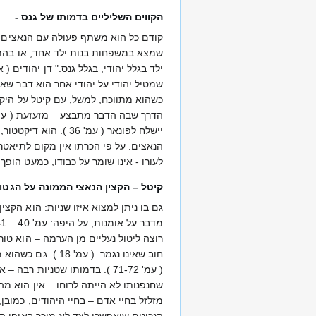
הקווים השליליים בדמותו של גנס -
קודם כל הוא משתף פעולה עם הנאצים –
שמטיל יהודי על יהודי אחר הוא דבר שא
כשהוא מתווכח, למשל, עם קיטל על היקף
יישלח לפונאר ( עמ'
הנאצים. על פי הכרתו אין מקום לתיאטר
לעורו - אינו שומר על כבודו, כמעט הופך
קיטל – הקצין הנאצי הממונה על הגטו
גם בו ניתן למצוא איזו שניות: הוא הקצ
מדבר על אומנות, על היפה: עמ' 40 – 41, אבל יש בו אכזריות לשמה.
חוב שאינו נגמר.
( עמ' 71-72 ). בדמותו שטניו
הנכונים שיאפשרו לצד לא מוכר באופי הי