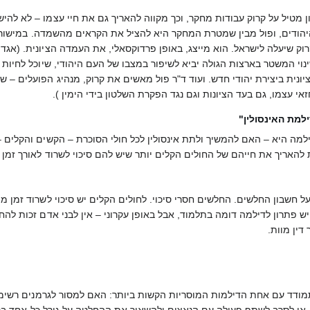
ן מטיל על קרוק עבודות מחקר, וכך מקווה להאריך גם את חיי עצמו – לא להיש
היהודים, ופול מבין שמטרת המחקר היא להציל את הקראים מהשמדה. במישור ה
וי המשטר בארצות הגולה יביא לשיפור במצבו של העם היהודי, שיוכל לחיות מת
יונית ביצירת יהודי חדש. ועוד ד"ר פול מאשים את קרוק, מנהיג הפועלים – ש
י עצמו, גם בעד הציונות וגם נגד הפקרת השלטון בידי הימין ).
למת האינסולין"
ילמה היא – האם להמשיך ולתת אינסולין לכל חולי הסוכרת – הקשים והקלים –
אריך את חייהם של החולים הקלים יותר שיש להם סיכוי לשרוד לאורך זמן ( עמ' -53
 חשבון החלשים. החלשים חסרי סיכוי. לחולים הקלים יש סיכוי לשרוד זמן מ
יש פתרון לדילמה דומה בתלמוד, אבל באופן עקרוני – אין לבני אדם זכות להחלי
דין מוות.
תמודד עם אחת הדילמות המוסריות הקשות ביותר: האם למסור לגרמנים רשימות 