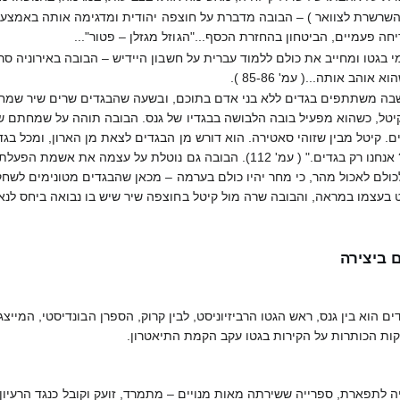
השרשרת לצוואר ) – הבובה מדברת על חוצפה יהודית ומדגימה אותה באמצעות
ה פעמיים, הביטחון בהחזרת הכסף..."הגוזל מגזלן – פטור"...
בגטו ומחייב את כולם ללמוד עברית על חשבון היידיש – הבובה באירוניה סר
הב אותה...( עמ' 85-86 ).
שבה משתתפים בגדים ללא בני אדם בתוכם, ובשעה שהבגדים שרים שיר שמחה
 קיטל, כשהוא מפעיל בובה הלבושה בבגדיו של גנס. הבובה תוהה על שמחתם 
. קיטל מבין שזוהי סאטירה. הוא דורש מן הבגדים לצאת מן הארון, ומכל ב
להתחכם גם הפעם: "איזה שחקנים? אנחנו רק בגדים." ( עמ' 112). הבובה 
ולם לאכול מהר, כי מחר יהיו כולם בערמה – מכאן שהבגדים מטונימים לשחקני
ט בעצמו במראה, והבובה שרה מול קיטל בחוצפה שיר שיש בו נבואה ביחס לנ
 ביצירה
ם הוא בין גנס, ראש הגטו הרביזיוניסט, לבין קרוק, הספרן הבונדיסטי, המיי
עקות הכותרות על הקירות בגטו עקב הקמת התיאטרון.