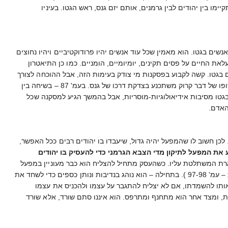
 בין יהודים לבין גרמנים, אותם יזם גנס, ראש הגטו. בעיניו
שים בגטו. הוא מאמין שכל עוד אנשים יהיו פרודוקטיביים ויהיו נחוצים
לאת החיים על פסים תקינים, יומיומיים, הומניים. כמו כן התיאטרון
 בגטו. קשה לקבוע בפסקנות מי צודק בעימות הזה, אבל ההוכחה לצורך
בתיאטרון – הכמות האדירה של הכרטיסים שנמכרו, גם בצל הזוועות. גם קרוק עצמו אינו מחזיק בעמדתו עד הסוף. בסופו של דבר קרוק משתכנע בצדקת דרכו של גנס. בעמ' 87 – בשיחה בין
גטו מסיבות אידיאולוגיות-מוסריות, אבל בהמשך הגיע למסקנה שכל
האדם.
לכן חשוב לו שהמפעל יהיה גדול, שיעבדו בו יהודים רבים ככל האפשר,
את המפעל לתיקון מדי הצבא הגרמני כדי להעסיק בו יהודים
כמחלה ממארת המשתלטת עליו. כשהעסק מתחיל להצליח הוא כבר מעוניין במפעל
קטן, שיהיה רווחי ויביא תועלת לו ולעסקיו. שוב לא חשוב לו שבזכות המפעל יינצלו יהודים רבים ככל האפשר. ( העימות – עמ' 97-98 ). בתחילה – הוא נוהג בנדיבות ונותן כספים כדי לשחד את
 אותו להשמדתו, אם לא יצליח להתגבר על עצמו ולהכניס את עצמו
שות, ומצד אחר הוא מתחנף ומתרפס. הוא איננו סתם שורד, אלא שורד