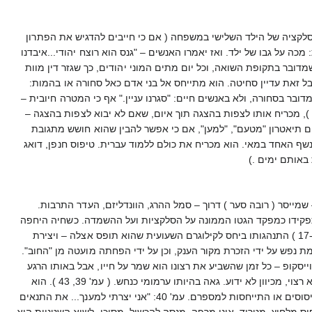
לקציה של הילד השלישי במשפחה ( אם כי חייבים להדגיש את הפתרון
 בסלקציה אחרת – עמ' 76 ). הוא מגלה אכזריות ואלימות: מכה על גבו של ילד. ואז יאמרו האנשים – "גנס הוא רוצח יהודי...איבדנו
 ( אנשי עולם תחתון ) למוות – ודואג לביצוע גזר הדין. ( עמ' 67 ). אל לנו לשכוח שמדובר בתקופת השואה, וכל יום מתים המוני יהודים, כך שגזר דין מוות
ל זאת עדיין סחיטה. הוא מתייחס אל בני אדם כאל סחורה או בהמות:
ר בסחורה, ולא באנשים חיים: "סגרנו עניין." אף כי המטרה חיובית –
ת קרוק ( נציג הארגון ), מכריח אותו לצפות בהצגה תוך איום, שאם לא יבוא לצפות בהצגה –
 מכריח לקיים תיאטרון "מטעם", "למען", אם כי אפשר להבין שהוא חושש מתגובת
נשף האחד במאי. הוא מכריח את כולם ללמוד עברית. טיפוס חנפן, דואג
 באותם ימים .)
שמייסר ( רובה סער ) דרוך – סמל ההרג, הוונדליזם, העדר התרבות.
פקידו כמפקד הגטו הממונה על הסלקציות ועל ההשמדה. כשחיה היחפה
רוצה ליטול נעליים מן הערמה – הוא טורח להזכיר לה מניין הן לקוחות, ומציע לה מאותו מקור שמלה או כובע.( עמ' 17-18 ) התנהגותו ביחס לקילוגרם השעועית שהוא תופס אצלה – ויצירת
גרום לה עגמת נפש על ידי הזכרת מקור הענק, וכן על ידי הפחתה מועטה מן "החוב".
חס לוייסקופ – כל זמן שהשביע את רצונו הוא שמר על חייו, אבל באותו הרגע
שחנפנותו לא הייתה לרוחו – אין הוא מהסס לשלוח אותו לפונאר. ( עמ' 105 ). הוא שטן ערמומי – מופיע תמיד בזמן לא רצוי, מכיוון לא ידוע. גאה בהיותו ערמומי כנחש. ( עמ' 39, 43 ). הוא
מזלזל בחיי אדם – בחיי היהודים, כמובן, שאינם נחשבים בעיני הנאצים כבני אדם, והוא מתווכח על חיי אדם ללא כל היסוסים או התייחסות למספרם. עמ' 40: "אני יצרתי למענך... את התנאים
פוס מלחיץ, מטריד, אינו מרפה, מנסה להכשיל, מסוכן. לשיא השטניות הוא