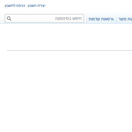
יצירת חשבון
כניסה לחשבון
ח
ת מקור
גרסאות קודמות
י
פ
ו
ש