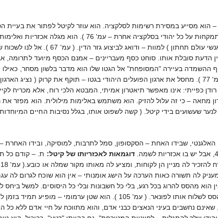
 הוא מסייע במסירת רשימות לסלקציה. הוא עוזר לקיטל לפתור את בעיית הס
שמצא במשפחות בנות ילד אחד, או בהתמקחות על כל יהודי
ילד בגלל יהודי, בגלל גנס." דן יהודים
ין הדעת סובלת אותו. סוחט כסף מעבריינים – אמנם הכסף מיועד לתרומה, אב
 ההשמדה בעיירה "המסופחת" אל הגטו שלו הוא מדבר בלשון מסחר, כאילו מדוב
הדרך שבה הדבר מתבצע – מזעזעת ( עמ' 77 ). מחסל את ארגון הפועלים היהודי בגטו – תוקף א
 36 ). הוא דיקטטור, רודן כפייתי: אינו מאפשר תיאטרון אמיתי, המבטא הלכי רוח, אלא
ון מחאה – כי זה עלול להזיק. הוא משתמש באלימות מילולית. הוא מפזר את 
 לנער שעשועים בידי קיטל. ( קשה לשפוט אותו, בגלל נסיבות החיים המיוחדות
ין האלגנטי, שבידו האחת – הסקסופון, סמל לתרבות, למוסיקה, ובידו האחרת – 
דוגמאות לאכזריותו של קיטל:
ת. – קודם כל ת
 ( עמ' 18 ). גם כשהוא מעניק לה תשורה כאות הערכה על הישג אומנותי – אין הוא שוכח ל
ת רבה – אין הוא מהסס להרוג בכל רגע, בלי כל חשבונות ובלי כל היסוסים. למשל בי
הודי שלך להתגלות – לחיוניות המטורפת". גם בהיותו "רגוע", כביכול, הוא טי