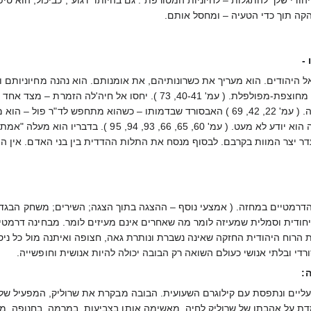
קה תוך כדי הטעיה – ומחסל אותם.
-
ל היהודים. הוא מעריך את כשרונותיהם, את אומנותם. הוא נהנה מחיוניותם 
להגיב בצורה הומוריסטית, ולפעמים אף מחוצפת-מפולפלת. ( עמ' 41
מצד אחר – הוא מייסר אותה ומתעלל בה. ( עמ' 22, 42, 69 ) האבסורד שבדמותו –
דובר עברית, יידיש, מטיף לציונות – עליה הוא יודע ל
 יצר המוות בקרבם. לבסוף מנסח את התלות ההדדית בין בני האדם. אין הוא טיפש
רמטיים במחזה. ( אמצעי נוסף – ההצגה בתוך הצגה; השירים; משחק הבגדים
ייחודית וסמלית שמעיזה לומר מה שאחרים אינם מעיזים לומר. מבחינה דרמט
וח היהודית החזקה שאינה נשברת ונותרת גאה, חצופה ואיתנה מול כל ניסיונ
די ובלתי אנושי כעולם השואה רק הבובה יכולה להיות אנושית וחופשייה.
:
ים ונתפסת עם קילוגרם השעועית. הבובה מבקרת את שרוליק, המפעיל שלה,
ל אהבתו של שרוליק לחיה, מאשימה אותו בצביעות, במרמה, בחנופה. מבקשת ליטוף