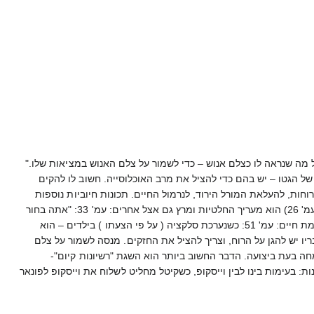
ל מה שנראה לו כצלם אנוש – כדי לשמור על צלם האנוש במציאות שלו."
 של הגטו – יש בהם כדי להציל את מרב האוכלוסייה. חשוב לו להקים
חות, להעלאת המורל הירוד, לנרמול החיים. תכונות חיוביות נוספות
ניתן למצוא בגנס - הוא טיפוס החלטי ופעיל: כשנמצא אולם – הוא רוצה מייד לפעול: "עכשיו, מה זאת אומרת מתי?" (עמ' 26) הוא מעריך החלטיות ומרץ גם אצל אחרים: עמ' 33: "אתה בחור
בעל מרץ, בחור בעל יוזמה, אנשים כמוך אני אוהב..." עמ' 98: "אתה בחור בעל יוזמה, מגיע לך." הוא מגלה תושייה וחכמת חיים: עמ' 51: כשנערכת סלקציה ( על פי הצעתו ) בילדים – הוא
ילדים. הוא מבין, כי ניצחון הגרמנים אינו רק הניצחון הפיזי – אלא הניצחון הרוחני. עמ' 31, 54 – לדבריו יש להגן על הרוח, וצריך להציל את החזקים. מנסה לשמור על צלם
ין שמחה בעת ביצועה. הדבר החשוב ביותר הוא השגת "רשיונות קיום"-
 35, 97, 98. כשמדובר בהצלה – אינו עושה חשבונות: בעימות בינו לבין וייסקופ, כשקיטל מחליט לשלוח את וייסקופ לפונאר