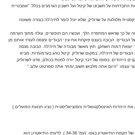
 התבדחות על חשבונו של קיטל ועל חשבון הגרמנים בכלל. "אמבטיית
קסטית מלגלגת על שרוליק, שלא יוכל לומר לחיה'לה בצורה פשוטה
 על כך שראש המתפרה הלך, ועכשיו הם חופשיים, עולה מתוך הערמה
של הבגדים. הבובה בעצם פוקחת את עיני הבגדים ומנסה לעורר אותם מן
גד יוצאת דמות השחקן, חוץ מאשר מבגדה של חיה'לה. הבובה מנסה
גם נוטלת על עצמה את אשמת הפעלת הבגדים של חיה'לה, במקום שרוליק. קיטל נוהג בערמומיות, מביא
ם היהודים. בסופו של דבר קיטל יורה למוות בכולם, פרט לשרוליק,
אצי עצמו: "היום אתה מלבוש חשוב,/מחר אתה סמרטוט עלוב."
צג את היהדות האינטלקטואלית והסוציאליסטית ( נציג תנועת הפועלים ).
קרוק, הספרן היהודי, שהקים בגטו ספרייה לתפארת, ספרייה ששירתה מאות מנויים – מתמרד, זועק וקובל כנגד הרעיון של הקמת התיאטרון בגטו. (עמ' 34-36 ). לדעתו התיאטרון הוא