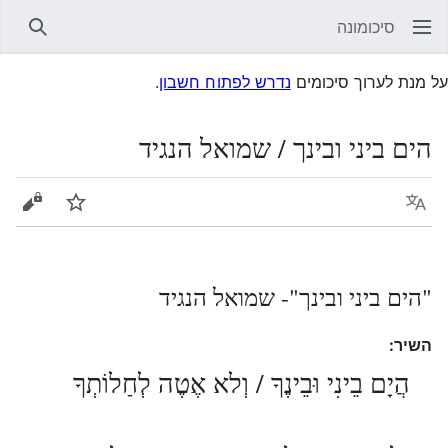
סיכומונה
חיפוש
על מנת לערוך סיכומים
נדרש לפתוח חשבון
.
הים ביני ובינך / שמואל הנגיד
שפה
עקוב
הצגת 
"הים ביני ובינך"- שמואל הנגיד
השיר:
הֲיָם בֵינִי וּבֵינֶךָ / וְלא אֶטֶה לְחַלוֹתְךָ