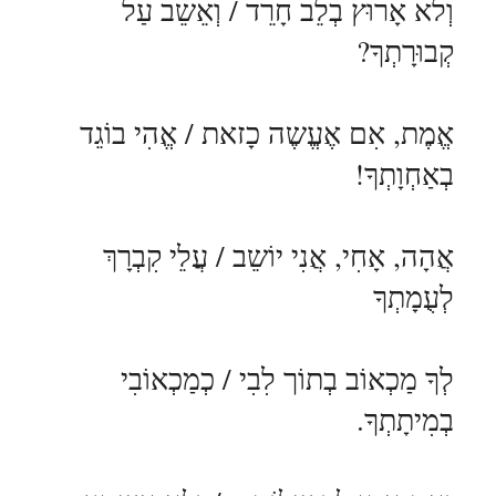
וְלא אָרוּץ בְלֵב חָרֵד / וְאֵשֵב עַל
קְבוּרָתְךָ?
אֱמֶת, אִם אֶעֱשֶה כָזאת / אֱהִי בוֹגֵד
בְאַחְוָתְךָ!
אֲהָה, אָחִי, אֲנִי יוֹשֵב / עֲלֵי קִבְרָךְ
לְעֻמָתְךָ
לְךָ מַכְאוֹב בְתוֹך לִבִי / כְמַכְאוֹבִי
בְמִיתָתְךָ.