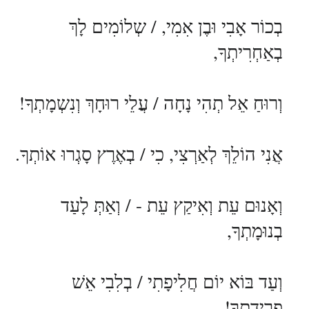
בְכוֹר אָבִי וּבֶן אִמִי, / שְלוֹמִים לָךְ
בְאַחְרִיתְךָ,
וְרוּחַ אֵל תְהִי נָחָה / עֲלֵי רוּחָךְ וְנִשְמָתְךָ!
אֲנִי הוֹלֵךְ לְאַרְצִי, כִי / בְאֶרֶץ סָגְרוּ אוֹתְךָ.
וְאָנוּם עֵת וְאִיקַץ עֵת - / וְאַתְּ לָעַד
בְנוּמָתְךָ,
וְעַד בּוֹא יוֹם חֲלִיפָתִי / בְלִבִי אֵשׁ
פְרִידָתְךָ!