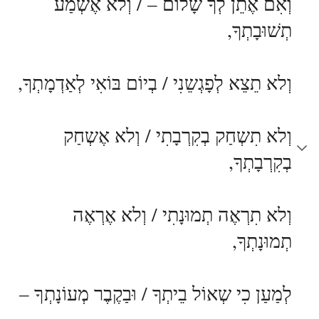
וְאִם אֶתֵן לְךָ שָלוֹם – / וְלא אֶשְמַע
תְשׁוּבָתְךָ,
וְלא תֵצֵא לְפָגְשֵנִי / בְיוֹם בּוֹאִי לְאַדְמָתְךָ,
וְלא תִשְחַק בְקִרְבָתִי / וְלא אֶשְחַק
בְקִרְבָתְךָ,
וְלא תִרְאֶה תְמוּנָתִי / וְלא אֶרְאֶה
תְמוּנָתְךָ,
לְמַעַן כִי שְאוֹל בֵיתְךָ / וּבַקֶבֶר מְעוֹנָתְךָ –