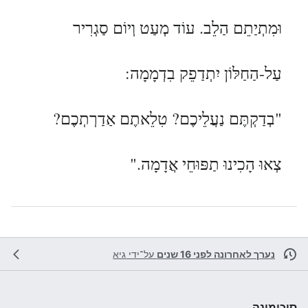
וּמִתְיַתֵם הַלֵב. עוֹד מְעַט וְיוֹם סַגְרִיר
עַל-הַחַלּוֹן יִתְדַפֵק בִדְמָמָה:
"בְדַקְתֶּם נַעֲלֵיכֶם? טִלֵאתֶם אַדַרְתְכֶם?
צְאוּ הָכִינוּ תַפּוּחֵי אֲדָמָה."
נערך לאחרונה לפני 16 שנים
על־ידי
גיא
סיכומונה