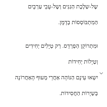
שֶל-שַלֶכֶת הַגַנִים וְשֶל-עָבֵי עַרְבָיִם
הַמִתְבּוֹסְסוֹת בְדָמָן.
וּמִתְרוֹקֵן הַפַרְדֵס. רַק טַיָלִים יְחִידִים
וְטַיָלוֹת יְחִידוֹת
יִשְאוּ עֵינָם הַנּוֹהָה אַחֲרֵי מְעוּף הָאַחֲרוֹנָה
בְשַיָרוֹת הַחֲסִידוֹת.