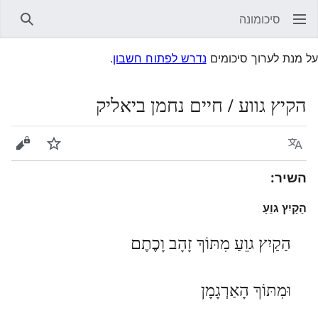
סיכומונה
חיפוש
על מנת לערוך סיכומים
נדרש לפתוח חשבון
.
הקיץ גווע / חיים נחמן ביאליק
שפה
עקוב
הצגת 
השיר:
הַקַיִץ גוֵעַ
הַקַיִץ גוֵעַ מִתּוֹךְ זָהָב וָכֶתֶם
וּמִתּוֹךְ הָאַרְגָמָן